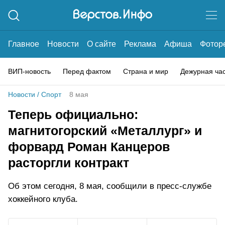
Главное
Новости
О сайте
Реклама
Афиша
Фотор
ВИП-новость
Перед фактом
Страна и мир
Дежурная ча
Новости
/
Спорт
8 мая
Теперь официально:
магнитогорский «Металлург» и
форвард Роман Канцеров
расторгли контракт
Об этом сегодня, 8 мая, сообщили в пресс-службе
хоккейного клуба.