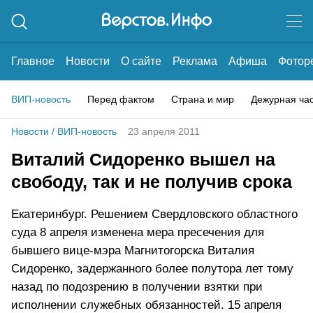
Главное
Новости
О сайте
Реклама
Афиша
Фотор
ВИП-новость
Перед фактом
Страна и мир
Дежурная ча
Новости
/
ВИП-новость
23 апреля 2011
Виталий Сидоренко вышел на
свободу, так и не получив срока
Екатеринбург. Решением Свердловского областного
суда 8 апреля изменена мера пресечения для
бывшего вице-мэра Магнитогорска Виталия
Сидоренко, задержанного более полутора лет тому
назад по подозрению в получении взятки при
исполнении служебных обязанностей. 15 апреля