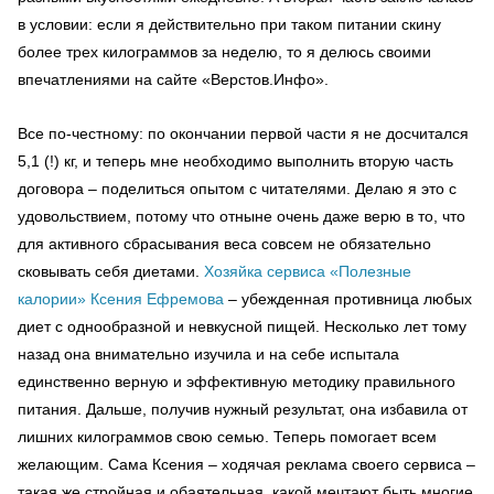
в условии: если я действительно при таком питании скину
более трех килограммов за неделю, то я делюсь своими
впечатлениями на сайте «Верстов.Инфо».
Все по-честному: по окончании первой части я не досчитался
5,1 (!) кг, и теперь мне необходимо выполнить вторую часть
договора – поделиться опытом с читателями. Делаю я это с
удовольствием, потому что отныне очень даже верю в то, что
для активного сбрасывания веса совсем не обязательно
сковывать себя диетами.
Хозяйка сервиса «Полезные
калории» Ксения Ефремова
– убежденная противница любых
диет с однообразной и невкусной пищей. Несколько лет тому
назад она внимательно изучила и на себе испытала
единственно верную и эффективную методику правильного
питания. Дальше, получив нужный результат, она избавила от
лишних килограммов свою семью. Теперь помогает всем
желающим. Сама Ксения – ходячая реклама своего сервиса –
такая же стройная и обаятельная, какой мечтают быть многие