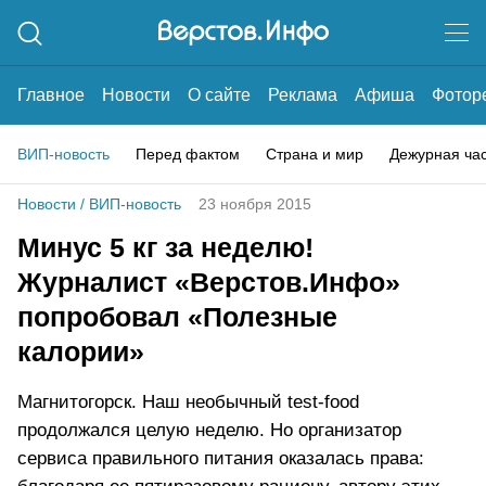
Главное
Новости
О сайте
Реклама
Афиша
Фотор
ВИП-новость
Перед фактом
Страна и мир
Дежурная ча
Новости
/
ВИП-новость
23 ноября 2015
Минус 5 кг за неделю!
Журналист «Верстов.Инфо»
попробовал «Полезные
калории»
Магнитогорск. Наш необычный test-food
продолжался целую неделю. Но организатор
сервиса правильного питания оказалась права: