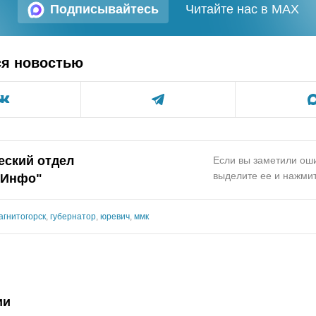
Подписывайтесь
Читайте нас в MAX
ся новостью
еский отдел
Если вы заметили оши
выделите ее и нажмит
.Инфо
"
агнитогорск
,
губернатор
,
юревич
,
ммк
ии