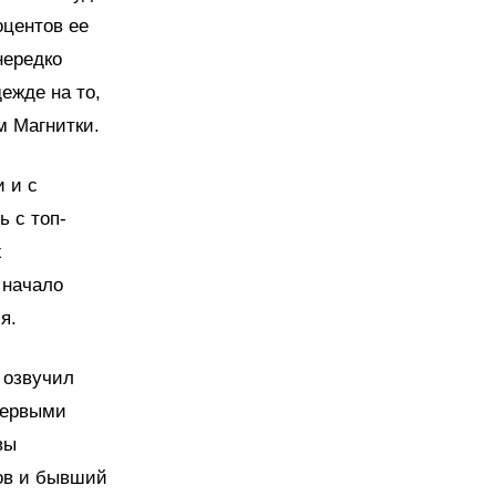
оцентов ее
нередко
дежде на то,
м Магнитки.
 и с
 с топ-
х
 начало
я.
 озвучил
первыми
вы
ов и бывший