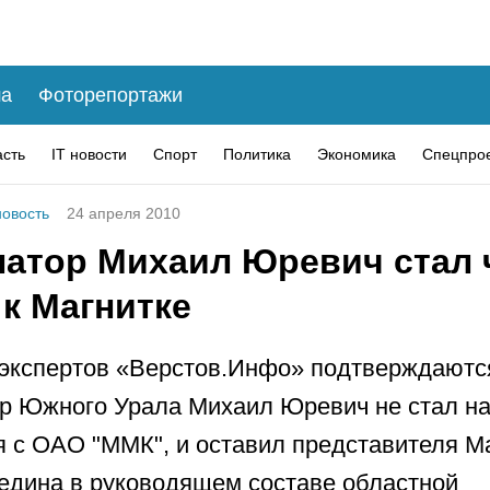
а
Фоторепортажи
асть
IT новости
Спорт
Политика
Экономика
Спецпро
овость
24 апреля 2010
натор Михаил Юревич стал 
к Магнитке
экспертов «Верстов.Инфо» подтверждаютс
р Южного Урала Михаил Юревич не стал на
 с ОАО "ММК", и оставил представителя М
едина в руководящем составе областной