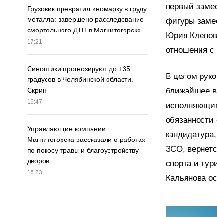
первый замес
Грузовик превратил иномарку в груду
металла: завершено расследование
фигуры замес
смертельного ДТП в Магнитогорске
Юрия Клепов
17:21
отношения с
Синоптики прогнозируют до +35
В целом руко
градусов в Челябинской области.
ближайшее вр
Скрин
16:47
исполняющим
обязанности 
Управляющие компании
кандидатура,
Магнитогорска рассказали о работах
ЗСО, вернетс
по покосу травы и благоустройству
дворов
спорта и тур
16:23
Кальянова ос