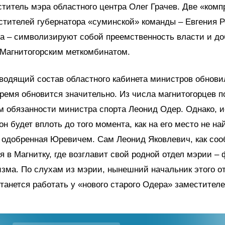
титель мэра областного центра Олег Грачев. Две «ком
тителей губернатора «суминской» команды – Евгения Р
а – символизируют собой преемственность власти и д
 Магнитогорским меткомбинатом.
водящий состав областного кабинета министров обнови
емя обновится значительно. Из числа магнитогорцев по
 обязанности министра спорта Леонид Одер. Однако, и
он будет вплоть до того момента, как на его место не на
 одобренная Юревичем. Сам Леонид Яковлевич, как со
я в Магнитку, где возглавит свой родной отдел мэрии –
изма. По слухам из мэрии, нынешний начальник этого о
танется работать у «нового старого Одера» заместителе