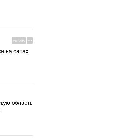
РЕКЛАМА
ки на сапах
скую область
н