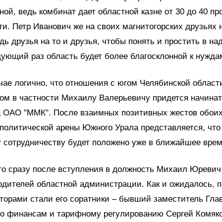
ной, ведь комбинат дает областной казне от 30 до 40 пр
и. Петр Иванович же на своих магнитогорских друзьях 
дь друзья на то и друзья, чтобы понять и простить в на
дующий раз область будет более благосклонной к нужда
ае логично, что отношения с югом Челябинской области
ом в частности Михаилу Валерьевичу придется начинать
 ОАО "ММК". После взаимных позитивных жестов обои
политической арены Южного Урала представляется, что
 сотрудничеству будет положено уже в ближайшее врем
то сразу после вступления в должность Михаил Юревич
одителей областной администрации. Как и ожидалось, 
торами стали его соратники – бывший заместитель Гла
по финансам и тарифному регулированию Сергей Комяк