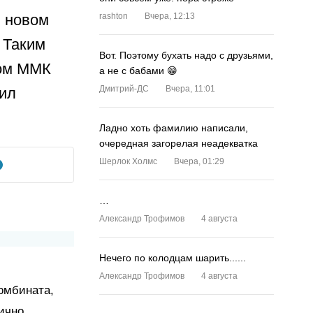
в новом
rashton
Вчера, 12:13
 Таким
Вот. Поэтому бухать надо с друзьями,
вом ММК
а не с бабами 😁
Дмитрий-ДС
Вчера, 11:01
вил
Ладно хоть фамилию написали,
очередная загорелая неадекватка
Шерлок Холмс
Вчера, 01:29
…
Александр Трофимов
4 августа
Нечего по колодцам шарить......
Александр Трофимов
4 августа
омбината,
ично