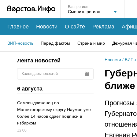
Ваш регион
Главное
Новости
О сайте
Реклама
Афиш
ВИП-новость
Перед фактом
Страна и мир
Дежурная ч
Новости
/
ВИП-н
Лента новостей
Губер
Календарь новостей
ближе 
6 августа
Прогнозы 
Самовыдвиженец по
Магнитогорскому округу Наумов уже
Губернато
более 14 часов сдает подписи в
отношения
избирком
12:00
Евгения Р