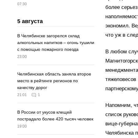
07:30
более серьез
наполняемост
5 августа
экономил. Ве
что уж в сле
В Челябинске загорелся склад
алкогольных напитков – огонь тушили
с помощью пожарного поезда
В любом случ
23:00
Магнитогорск
менеджмента
Челябинская область заняла второе
тяжеловесов 
место в рейтинге регионов по
качеству дорог
партнерскому
21:01
1
Напомним, ч
В России от укусов клещей
список руков
пострадало более 420 тысяч человек
вице-губерна
19:00
Челябинска 