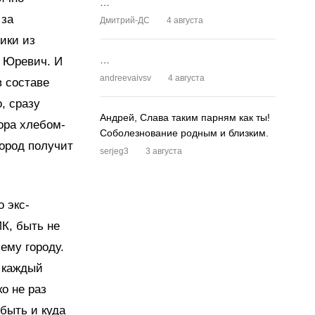
…
 за
Дмитрий-ДС
4 августа
ики из
…
 Юревич. И
andreevaivsv
4 августа
в составе
, сразу
Андрей, Слава таким парням как ты!
ора хлебом-
Соболезнование родным и близким.
город получит
serjeg3
3 августа
 экс-
К, быть не
ему городу.
 каждый
о не раз
быть и куда