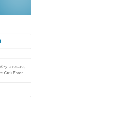
бку в тексте,
е Ctrl+Enter