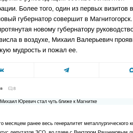
ации. Более того, один из первых визитов 
новый губернатор совершит в Магнитогорск.
протянутая новому губернатору руководст
ависла в воздухе, Михаил Валерьевич проя
кую мудрость и пожал ее.
ов
8
о месяцем ранее весь генералитет металлургического к
тус депутатов ЗСО, во главе с Виктором Рашниковым л