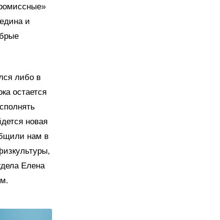
промиссные»
едина и
обрые
лся либо в
ка остается
сполнять
йдется новая
общили нам в
 физкультуры,
тдела Елена
м.