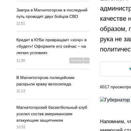
администр
Завтра в Магнитогорске в последний
путь проводят двух бойцов СВО
качестве 
11:51
образом, 
рука не з
Кредит в КУБе превращает «хочу» в
«будет»! Оформите его сейчас – на
политичес
легких условиях
11:30
РЕКЛАМА
В Магнитогорске полицейские
раскрыли кражу велосипеда
6017
просмотр
11:13
Магнитогорский баскетбольный клуб
усилил состав американским
атакующим защитником
Напомним, чт
10:52
имеющий ста