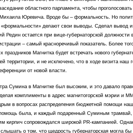
заседание областного парламента, чтобы проголосовать
 Михаила Юревича. Вроде бы – формальность. Но полит
й «формальности» делают свои выводы. Сделал вывод и
ний Редин остается при вице-губернаторской должности 
страции – самый красноречивый показатель. Более того
х праздников Магнитка будет встречать нового губернат
ей территории, и не исключено, что в ходе визита наш 
еференции от новой власти.
тра Сумина в Магнитке был высоким, и это давало право
 делая комплименты в адрес магнитогорской мэрии и ММ
рым в вопросах распределения бюджетной помощи наш
 помощь была, и каждый подаренный Суминым трамвай,
им кирпич сопровождался широкой PR-кампанией. Однак
слышать о том, что щедрость губернаторская могла бы 