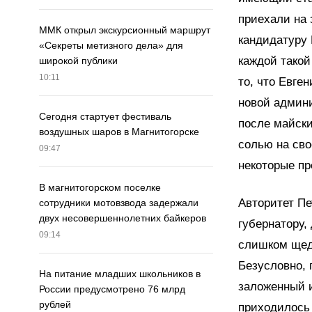
приехали на 
ММК открыл экскурсионный маршрут
кандидатуру
«Секреты метизного дела» для
каждой тако
широкой публики
10:11
то, что Евге
новой админи
Сегодня стартует фестиваль
после майски
воздушных шаров в Магнитогорске
солью на сво
09:47
некоторые пр
В магнитогорском поселке
Авторитет Пе
сотрудники мотовзвода задержали
двух несовершеннолетних байкеров
губернатору,
09:14
слишком щед
Безусловно,
На питание младших школьников в
заложенный 
России предусмотрено 76 млрд
рублей
приходилось 