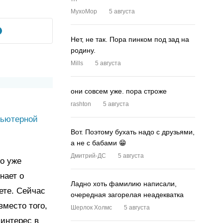
MyxoMop
5 августа
Нет, не так. Пора пинком под зад на
родину.
Mills
5 августа
они совсем уже. пора строже
rashton
5 августа
пьютерной
Вот. Поэтому бухать надо с друзьями,
а не с бабами 😁
Дмитрий-ДС
5 августа
то уже
нает о
Ладно хоть фамилию написали,
ете. Сейчас
очередная загорелая неадекватка
вместо того,
Шерлок Холмс
5 августа
 интерес в