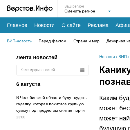
Ваш регион
Главное
Новости
О сайте
Реклама
Афиш
ВИП-новость
Перед фактом
Страна и мир
Дежурная ч
Новости
/
ВИП-н
Лента новостей
Каник
Календарь новостей
позна
6 августа
Каким буд
В Челябинской области будут судить
гадалку, которая похитила крупную
может бес
сумму под предлогом снятия порчи
может най
23:00
будущую 