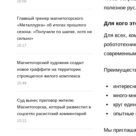
16:50
полезное рус
Главный тренер магнитогорского
Для кого эт
«Металлурга» об итогах прошлого
сезона: «Получили по шапке, хотя не
Для всех, ко
сильно»
робототехник
16:17
современным
Магнитогорский художник создал
новое граффити на территории
Преимуществ
строящегося жилого комплекса
15:49
интересн
много-мн
Суд вынес приговор жителю
круг еди
Магнитогорска, который разместил в
опытные 
соцсетях расистский комментарий
15:22
Мы приглашае