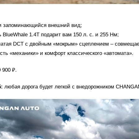
и запоминающийся внешний вид;
 BlueWhale 1.4T подарит вам 150 л. с. и 255 Нм;
чатая DCT с двойным «мокрым» сцеплением – совмещае
ть «механики» и комфорт классического «автомата».
 900 ₽.
5:
любая дорога будет легкой с внедорожником CHANGA