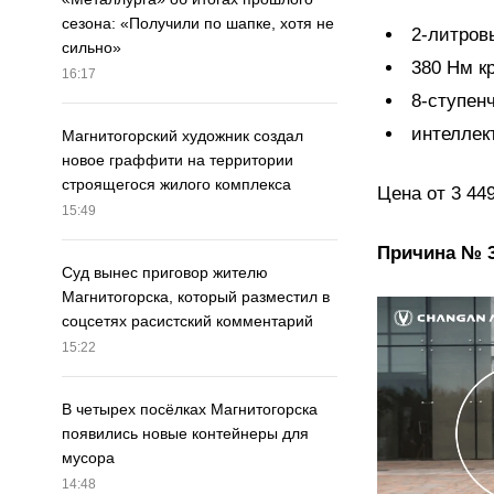
сезона: «Получили по шапке, хотя не
2‐литров
сильно»
380 Нм к
16:17
8‐ступен
интеллек
Магнитогорский художник создал
новое граффити на территории
строящегося жилого комплекса
Цена от 3 449
15:49
Причина № 
Суд вынес приговор жителю
Магнитогорска, который разместил в
соцсетях расистский комментарий
15:22
В четырех посёлках Магнитогорска
появились новые контейнеры для
мусора
14:48