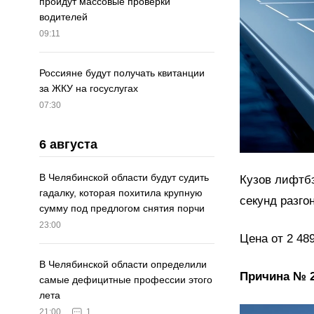
пройдут массовые проверки
водителей
09:11
Россияне будут получать квитанции
за ЖКУ на госуслугах
07:30
6 августа
В Челябинской области будут судить
Кузов лифтбэ
гадалку, которая похитила крупную
секунд разгон
сумму под предлогом снятия порчи
23:00
Цена от 2 489
В Челябинской области определили
Причина № 2
самые дефицитные профессии этого
лета
21:00
1