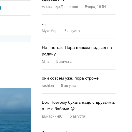
Александр Трофимов
Вчера, 19:54
…
MyxoMop
5 августа
Нет, не так. Пора пинком под зад на
родину.
Mills
5 августа
они совсем уже. пора строже
rashton
5 августа
Вот. Поэтому бухать надо с друзьями,
а не с бабами 😁
Дмитрий-ДС
5 августа