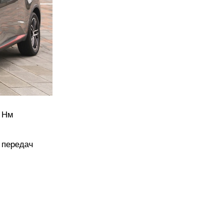
0 Нм
 передач