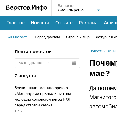
Ваш регион
Главное
Новости
О сайте
Реклама
Афиш
ВИП-новость
Перед фактом
Страна и мир
Дежурная ч
Новости
/
ВИП-н
Лента новостей
Почем
Календарь новостей
мае?
7 августа
Да потому
Воспитанника магнитогорского
«Металлурга» признали лучшим
Магнитого
молодым хоккеистом клуба НХЛ
перед стартом сезона
автомобил
11:17