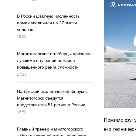
В России штатную численность
армии увеличили на 27 тысяч
человек
19:00
Магнитогорские огнеборцы признаны
лучшими в тушении пожаров
повышенного ранга сложности
17:23
На Детский экологический форум в
Магнитогорск съедутся
представители 51 региона России
16:50
Помимо футу
его техниче
Главный тренер магнитогорского
«Металлурга» об итогах прошлого