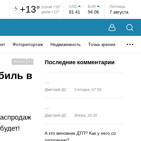
+13°
USD
EUR
Пятница
утром +16°
81.41
94.06
7 августа
днем +23°
ект
Фоторепортаж
Недвижимость
Точка зрения
Последние комментарии
РЕКЛАМА
биль в
…
Дмитрий-ДС
Сегодня, 07:59
…
распродаж
Дмитрий-ДС
Вчера, 20:20
будет!
А кто виновник ДТП? Как у него со
здоровьем?