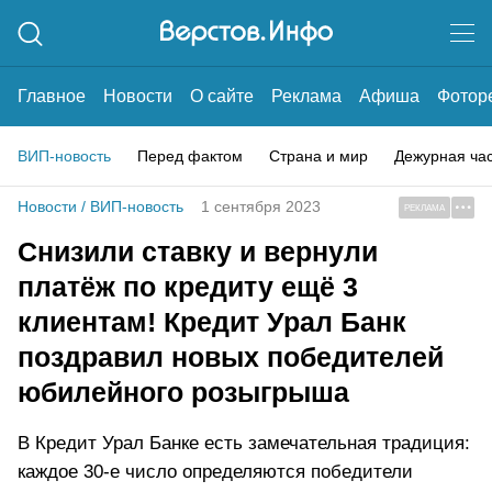
Главное
Новости
О сайте
Реклама
Афиша
Фотор
ВИП-новость
Перед фактом
Страна и мир
Дежурная ча
Новости
/
ВИП-новость
1 сентября 2023
РЕКЛАМА
Снизили ставку и вернули
платёж по кредиту ещё 3
клиентам! Кредит Урал Банк
поздравил новых победителей
юбилейного розыгрыша
В Кредит Урал Банке есть замечательная традиция:
каждое 30-е число определяются победители