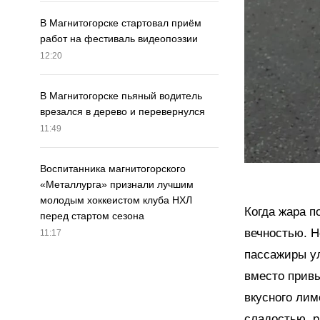
В Магнитогорске стартовал приём
работ на фестиваль видеопоэзии
12:20
В Магнитогорске пьяный водитель
врезался в дерево и перевернулся
11:49
Воспитанника магнитогорского
«Металлурга» признали лучшим
молодым хоккеистом клуба НХЛ
Когда жара п
перед стартом сезона
вечностью. Н
11:17
пассажиры ул
вместо привы
вкусного лим
сладостью, р