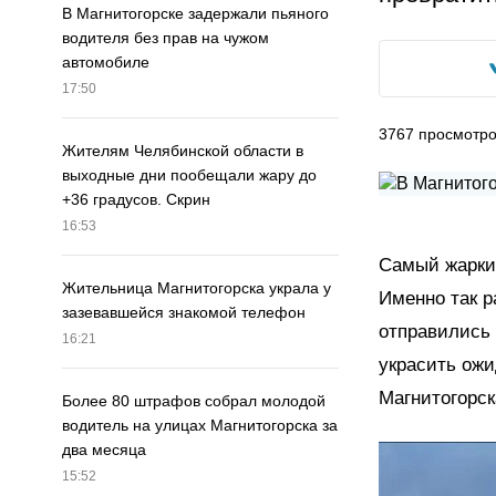
В Магнитогорске задержали пьяного
водителя без прав на чужом
автомобиле
17:50
3767
просмотр
Жителям Челябинской области в
выходные дни пообещали жару до
+36 градусов. Скрин
16:53
Самый жаркий
Жительница Магнитогорска украла у
Именно так р
зазевавшейся знакомой телефон
отправились 
16:21
украсить ож
Магнитогорск
Более 80 штрафов собрал молодой
водитель на улицах Магнитогорска за
два месяца
15:52