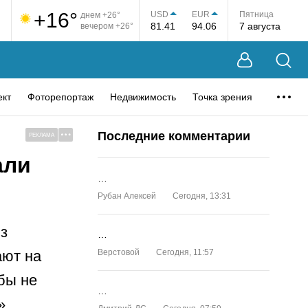
+16°
USD
EUR
Пятница
днем +26°
81.41
94.06
7 августа
вечером +26°
ект
Фоторепортаж
Недвижимость
Точка зрения
Последние комментарии
РЕКЛАМА
али
…
Рубан Алексей
Сегодня, 13:31
з
…
ают на
Верстовой
Сегодня, 11:57
бы не
…
»