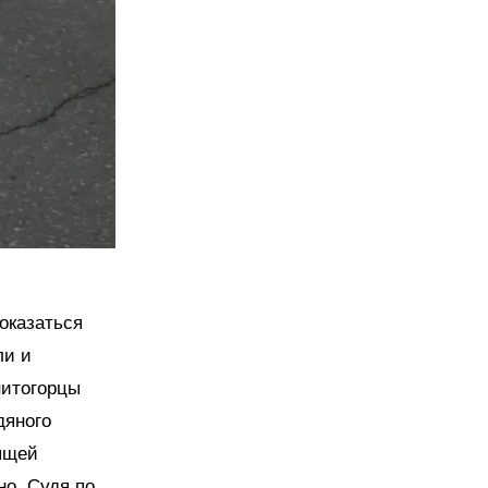
показаться
ли и
нитогорцы
дяного
ящей
но. Судя по