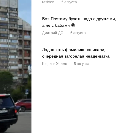
rashton
5 августа
Вот. Поэтому бухать надо с друзьями,
а не с бабами 😁
Дмитрий-ДС
5 августа
Ладно хоть фамилию написали,
очередная загорелая неадекватка
Шерлок Холмс
5 августа