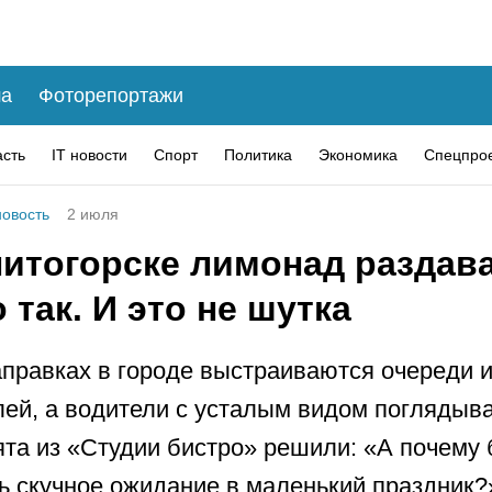
а
Фоторепортажи
асть
IT новости
Спорт
Политика
Экономика
Спецпро
овость
2 июля
нитогорске лимонад раздав
 так. И это не шутка
аправках в городе выстраиваются очереди и
ей, а водители с усталым видом поглядыв
ята из «Студии бистро» решили: «А почему 
ь скучное ожидание в маленький праздник?