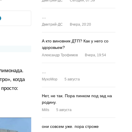
Дмитрий-ДС
Сегодня, 07:59
…
Дмитрий-ДС
Вчера, 20:20
А кто виновник ДТП? Как у него со
здоровьем?
Александр Трофимов
Вчера, 19:54
 лимонада.
…
ро», когда
MyxoMop
5 августа
 просто:
Нет, не так. Пора пинком под зад на
родину.
Mills
5 августа
они совсем уже. пора строже