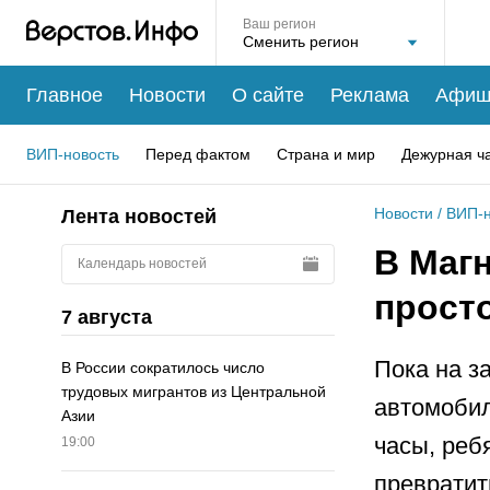
Ваш регион
Главное
Новости
О сайте
Реклама
Афиш
ВИП-новость
Перед фактом
Страна и мир
Дежурная ч
Новости
/
ВИП-н
Лента новостей
В Маг
Календарь новостей
просто
7 августа
Пока на з
В России сократилось число
трудовых мигрантов из Центральной
автомобил
Азии
часы, реб
19:00
превратит