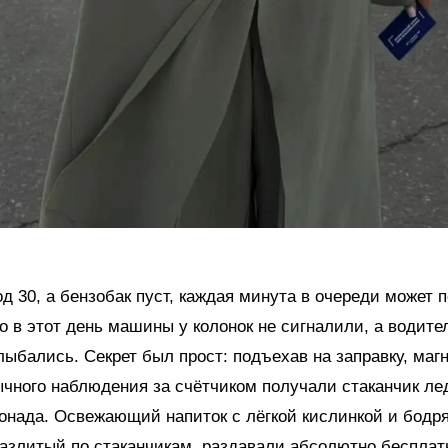
од 30, а бензобак пуст, каждая минута в очереди может 
о в этот день машины у колонок не сигналили, а водите
ыбались. Секрет был прост: подъехав на заправку, маг
чного наблюдения за счётчиком получали стаканчик ле
онада. Освежающий напиток с лёгкой кислинкой и бодр
азлитый по стаканчикам, раздавали абсолютно бесплат