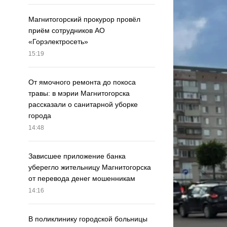
Магнитогорский прокурор провёл
приём сотрудников АО
«Горэлектросеть»
15:19
От ямочного ремонта до покоса
травы: в мэрии Магнитогорска
рассказали о санитарной уборке
города
14:48
Зависшее приложение банка
уберегло жительницу Магнитогорска
от перевода денег мошенникам
14:16
В поликлинику городской больницы