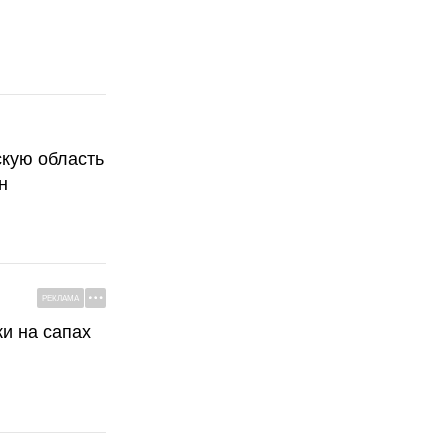
скую область
н
РЕКЛАМА
ки на сапах