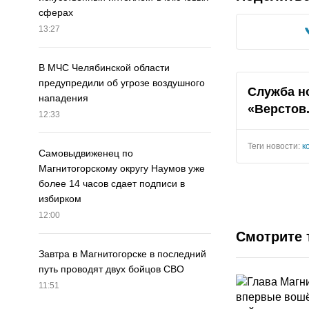
сферах
13:27
В МЧС Челябинской области
предупредили об угрозе воздушного
Служба н
нападения
«Верстов
12:33
Теги новости:
к
Самовыдвиженец по
Магнитогорскому округу Наумов уже
более 14 часов сдает подписи в
избирком
12:00
Смотрите 
Завтра в Магнитогорске в последний
путь проводят двух бойцов СВО
11:51