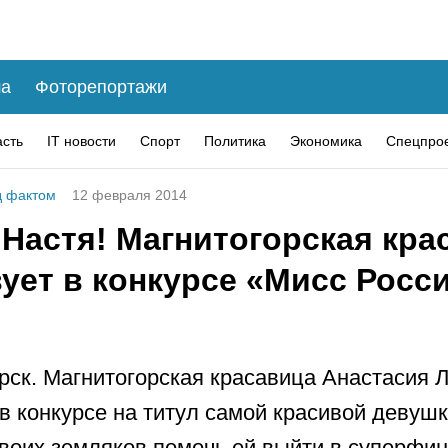
а
Фоторепортажи
асть
IT новости
Спорт
Политика
Экономика
Спецпро
 фактом
12 февраля 2014
 Настя! Магнитогорская кра
ует в конкурсе «Мисс Росс
рск. Магнитогорская красавица Анастасия 
 в конкурсе на титул самой красивой девуш
своих земляков помочь ей выйти в суперфин