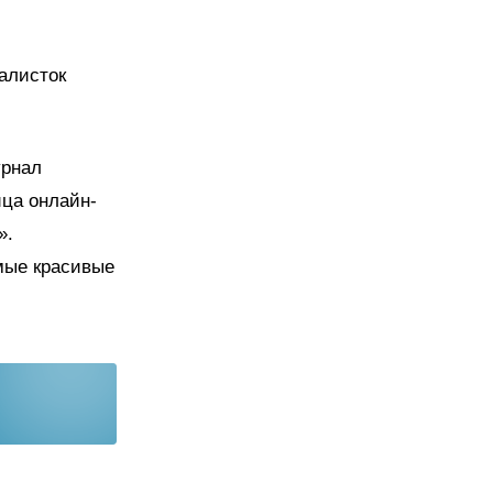
алисток
урнал
ца онлайн-
».
мые красивые