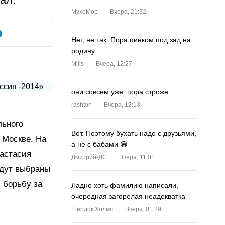
MyxoMop
Вчера, 21:32
Нет, не так. Пора пинком под зад на
родину.
Mills
Вчера, 12:27
они совсем уже. пора строже
rashton
Вчера, 12:13
льного
Вот. Поэтому бухать надо с друзьями,
 Москве. На
а не с бабами 😁
настасия
Дмитрий-ДС
Вчера, 11:01
удут выбраны
 борьбу за
Ладно хоть фамилию написали,
очередная загорелая неадекватка
Шерлок Холмс
Вчера, 01:29