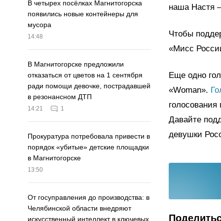
В четырех посёлках Магнитогорска
наша Настя –
появились новые контейнеры для
мусора
Чтобы поддер
14:48
«Мисс России
В Магнитогорске предложили
Еще одно гол
отказаться от цветов на 1 сентября
ради помощи девочке, пострадавшей
«Woman».
Го
в резонансном ДТП
голосования 
14:21
1
Давайте подд
девушки Рос
Прокуратура потребовала привести в
порядок «убитые» детские площадки
в Магнитогорске
13:50
От госуправления до производства: в
Челябинской области внедряют
Поделить
искусственный интеллект в ключевых