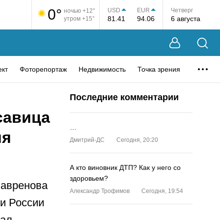
0°
USD
EUR
Четверг
ночью +12°
81.41
94.06
6 августа
утром +15°
ект
Фоторепортаж
Недвижимость
Точка зрения
Последние комментарии
савица
…
ия
Дмитрий-ДС
Сегодня, 20:20
А кто виновник ДТП? Как у него со
здоровьем?
Лавренова
Александр Трофимов
Сегодня, 19:54
ки России
ал.
…