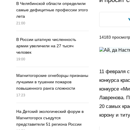
В Челябинской области определили
самые дефицитные профессии этого
лета
21:00
14183
просмот
В России штатную численность
армии увеличили на 27 тысяч
человек
19:00
11 февраля с
Магнитогорские огнеборцы признаны
конкурса кра
лучшими в тушении пожаров
повышенного ранга сложности
конкурсе «Ми
17:23
Лавренова. П
20 самых кр
На Детский экологический форум в
корону и тит
Магнитогорск съедутся
представители 51 региона России