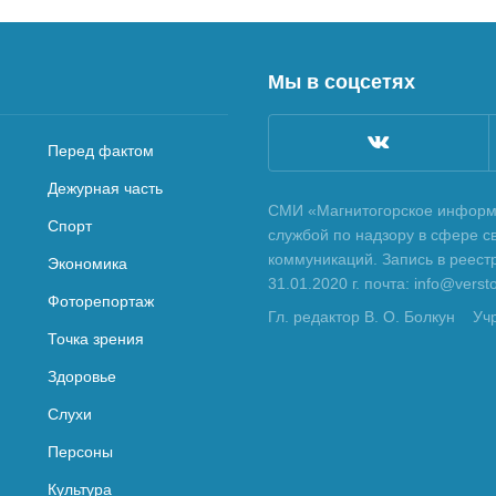
Мы в соцсетях
Перед фактом
Дежурная часть
СМИ «Магнитогорское информа
Спорт
службой по надзору в сфере с
коммуникаций. Запись в реес
Экономика
31.01.2020 г. почта: info@vers
Фоторепортаж
Гл. редактор В. О. Болкун
Уч
Точка зрения
Здоровье
Слухи
Персоны
Культура