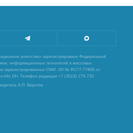
ционное агентство» зарегистрировано Федеральной
вязи, информационных технологий и массовых
тре зарегистрированных СМИ: ЭЛ № ФС77-77805 от
tov.info 18+ Телефон редакции +7 (3519) 279-733
редитель А.П. Верстов