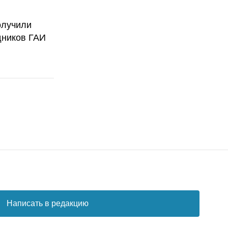
олучили
дников ГАИ
Написать в редакцию