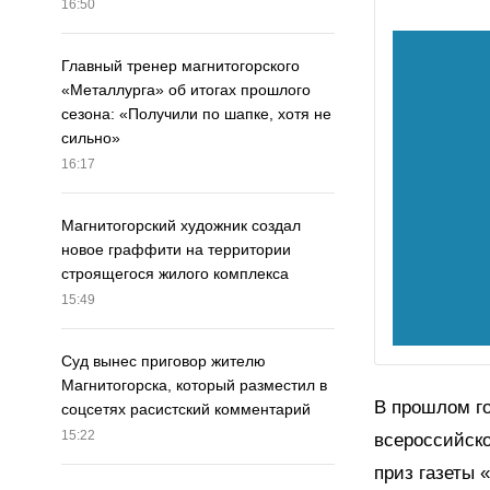
16:50
Главный тренер магнитогорского
«Металлурга» об итогах прошлого
сезона: «Получили по шапке, хотя не
сильно»
16:17
Магнитогорский художник создал
новое граффити на территории
строящегося жилого комплекса
15:49
Суд вынес приговор жителю
Магнитогорска, который разместил в
В прошлом г
соцсетях расистский комментарий
15:22
всероссийско
приз газеты 