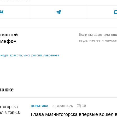
овостей
Если вы заметили оши
выделите ее и нажмит
.Инфо»
онкурс
,
красота
,
мисс россии
,
лавренова
также
10
ПОЛИТИКА
31 июля 2026
Глава Магнитогорска впервые вошёл в