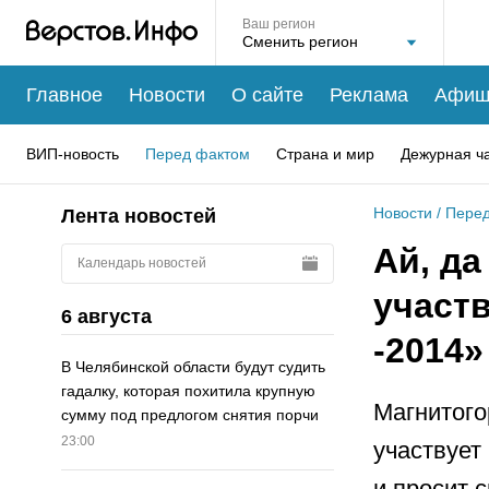
Ваш регион
Главное
Новости
О сайте
Реклама
Афиш
ВИП-новость
Перед фактом
Страна и мир
Дежурная ч
Новости
/
Перед
Лента новостей
Ай, да
Календарь новостей
участв
6 августа
-2014»
В Челябинской области будут судить
гадалку, которая похитила крупную
Магнитого
сумму под предлогом снятия порчи
23:00
участвует
и просит 