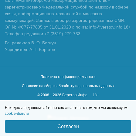
СМИ «Магнитогорское информационное агентство»
зарегистрировано Федеральной службой по надзору в сфере
связи, информационных технологий и массовых
коммуникаций. Запись в реестре зарегистрированных СМИ:
ЭЛ № ФС77-77805 от 31.01.2020 г. почта: info@verstov.info 18+
Телефон редакции +7 (3519) 279-733
Гл. редактор В. О. Болкун
Учредитель А.П. Верстов
Политика конфиденциальности
Согласие на сбор и обработку персональных данных
© 2008—
2026
Верстов.Инфо
18+
Сделано в
KLBR
Находясь на данном сайте вы соглашаетесь с тем, что мы используем
cookie-файлы
Согласен