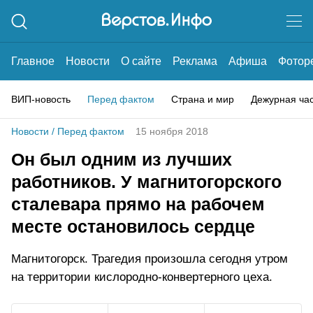
Главное
Новости
О сайте
Реклама
Афиша
Фотор
ВИП-новость
Перед фактом
Страна и мир
Дежурная ча
Новости
/
Перед фактом
15 ноября 2018
Он был одним из лучших
работников. У магнитогорского
сталевара прямо на рабочем
месте остановилось сердце
Магнитогорск. Трагедия произошла сегодня утром
на территории кислородно-конвертерного цеха.