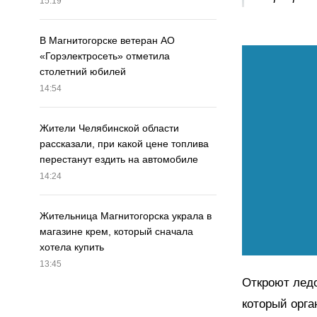
15:19
В Магнитогорске ветеран АО
«Горэлектросеть» отметила
столетний юбилей
14:54
Жители Челябинской области
рассказали, при какой цене топлива
перестанут ездить на автомобиле
14:24
Жительница Магнитогорска украла в
магазине крем, который сначала
хотела купить
13:45
Откроют ледо
который орга