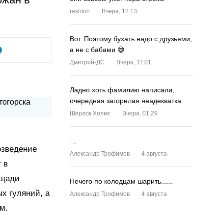
rashton
Вчера, 12:13
Вот. Поэтому бухать надо с друзьями,
а не с бабами 😁
Дмитрий-ДС
Вчера, 11:01
Ладно хоть фамилию написали,
очередная загорелая неадекватка
Шерлок Холмс
Вчера, 01:29
…
озведение
Александр Трофимов
4 августа
 в
ощади
Нечего по колодцам шарить......
х гуляний, а
Александр Трофимов
4 августа
м.