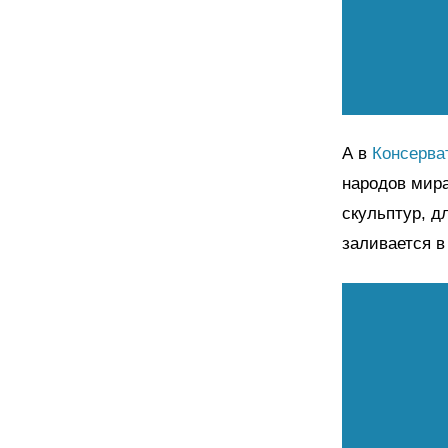
А в
Консерва
народов мира
скульптур, д
заливается в