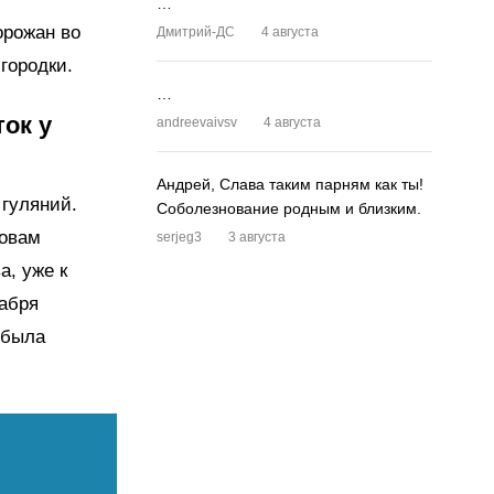
…
орожан во
Дмитрий-ДС
4 августа
городки.
…
ок у
andreevaivsv
4 августа
Андрей, Слава таким парням как ты!
гуляний.
Соболезнование родным и близким.
ловам
serjeg3
3 августа
, уже к
кабря
 была