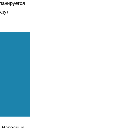
планируется
удут
и Народных