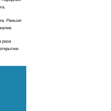
га.
ка. Раньше
калев.
а раза
 открытию