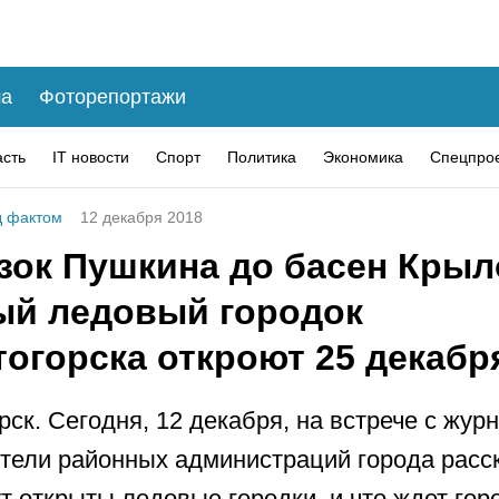
а
Фоторепортажи
асть
IT новости
Спорт
Политика
Экономика
Спецпро
 фактом
12 декабря 2018
зок Пушкина до басен Крыл
ый ледовый городок
огорска откроют 25 декабр
рск. Сегодня, 12 декабря, на встрече с жур
тели районных администраций города расс
ут открыты ледовые городки, и что ждет гор