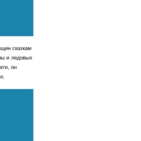
ящен сказкам
пы и ледовых
ати, он
ю.