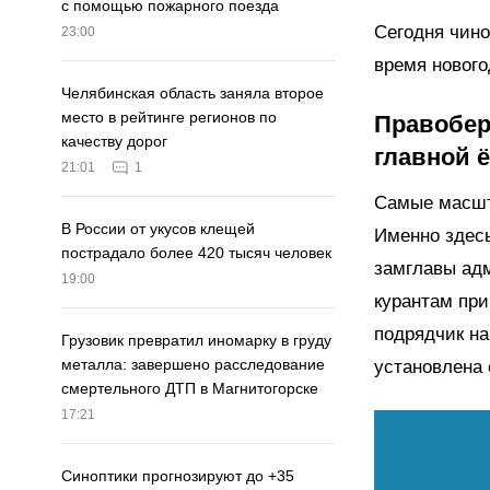
с помощью пожарного поезда
Сегодня чино
23:00
время нового
Челябинская область заняла второе
место в рейтинге регионов по
Правобер
качеству дорог
главной 
21:01
1
Самые масшт
В России от укусов клещей
Именно здесь
пострадало более 420 тысяч человек
замглавы ад
19:00
курантам при
подрядчик на
Грузовик превратил иномарку в груду
металла: завершено расследование
установлена 
смертельного ДТП в Магнитогорске
17:21
Синоптики прогнозируют до +35