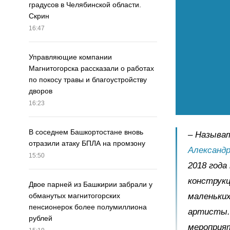
градусов в Челябинской области.
Скрин
16:47
Управляющие компании
Магнитогорска рассказали о работах
по покосу травы и благоустройству
дворов
16:23
В соседнем Башкортостане вновь
– Называ
отразили атаку БПЛА на промзону
Александр
15:50
2018 года
конструкц
Двое парней из Башкирии забрали у
маленьки
обманутых магнитогорских
пенсионерок более полумиллиона
артисты.
рублей
мероприя