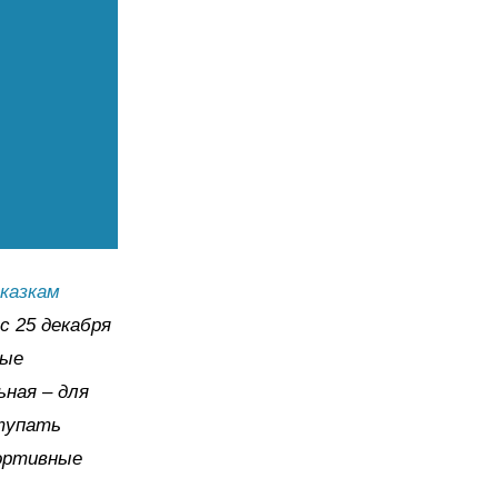
казкам
с 25 декабря
ные
ьная – для
ступать
портивные