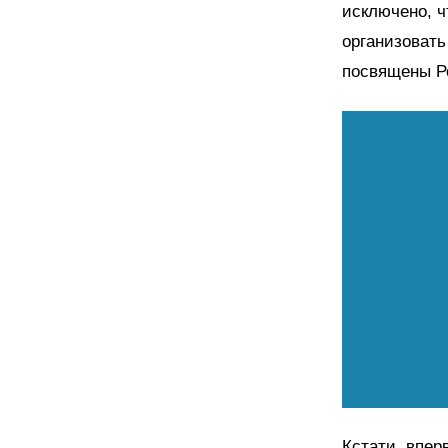
исключено, ч
организовать
посвящены Ро
Кстати, впер