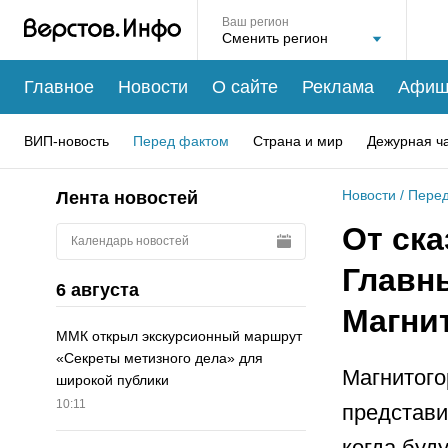
Ваш регион
Главное
Новости
О сайте
Реклама
Афиш
ВИП-новость
Перед фактом
Страна и мир
Дежурная ч
Новости
/
Перед
Лента новостей
От ска
Календарь новостей
Главн
6 августа
Магнит
ММК открыл экскурсионный маршрут
«Секреты метизного дела» для
Магнитого
широкой публики
10:11
представи
когда буд