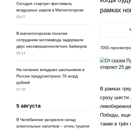
Сегодня стартует фестиваль
рамках но
воздушных шаров в Магнитогорске
09:47
В магнитогорском поселке
сотрудники мотовзвода задержали
двух несовершеннолетних байкеров
7055
просмотр
09:14
На питание младших школьников в
России предусмотрено 76 млрд
рублей
В рамках гря
07:30
сразу шести 
5 августа
левобережной
Победы, еще 
В Челябинске загорелся склад
также в трёх
алкогольных напитков – огонь тушили