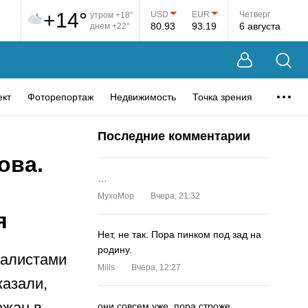
+14°
USD
EUR
Четверг
утром +18°
80.93
93.19
6 августа
днем +22°
ект
Фоторепортаж
Недвижимость
Точка зрения
Последние комментарии
ова.
…
MyxoMop
Вчера, 21:32
я
Нет, не так. Пора пинком под зад на
родину.
налистами
Mills
Вчера, 12:27
казали,
ожан в
они совсем уже. пора строже