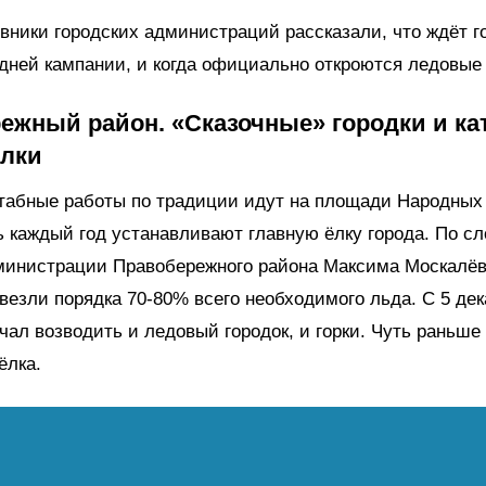
вники городских администраций рассказали, что ждёт г
дней кампании, и когда официально откроются ледовые 
ежный район. «Сказочные» городки и кат
ёлки
абные работы по традиции идут на площади Народных 
 каждый год устанавливают главную ёлку города. По с
министрации Правобережного района Максима Москалёва
везли порядка 70-80% всего необходимого льда. С 5 де
чал возводить и ледовый городок, и горки. Чуть раньше
ёлка.