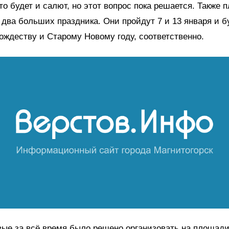
то будет и салют, но этот вопрос пока решается. Также 
 два больших праздника. Они пройдут 7 и 13 января и б
ждеству и Старому Новому году, соответственно.
вые за всё время было решено организовать на площад