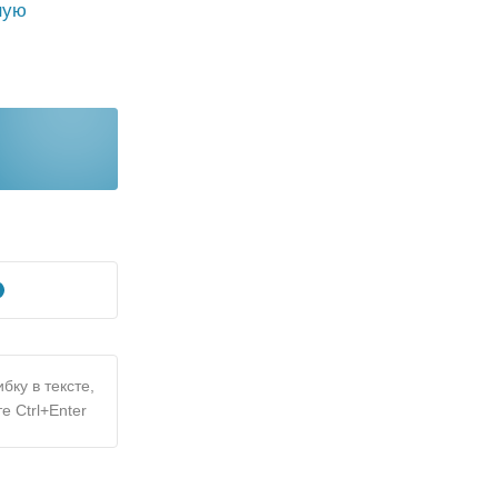
ную
бку в тексте,
е Ctrl+Enter