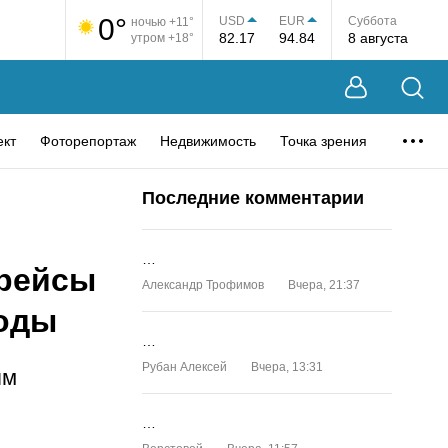
0°
USD
EUR
Суббота
ночью +11°
82.17
94.84
8 августа
утром +18°
ект
Фоторепортаж
Недвижимость
Точка зрения
Последние комментарии
…
арейсы
Александр Трофимов
Вчера, 21:37
Воды
…
Рубан Алексей
Вчера, 13:31
ям
…