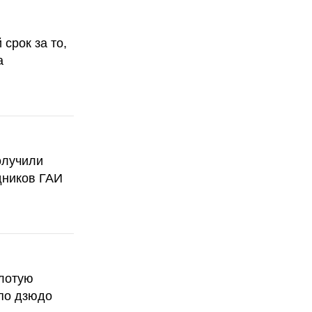
срок за то,
а
олучили
дников ГАИ
олотую
по дзюдо