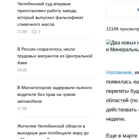
Челябинский суд впервые
приостановил работу завода,
который выпускал фальсификат
сливочного масла
12188
просмот
21:00
1
В России сократилось число
трудовых мигрантов из Центральной
Азии
19:00
Напомним
, 
появилась ещ
В Магнитогорске задержали пьяного
перелеты бу
водителя без прав на чужом
областей (по
автомобиле
17:50
действовать 
неделю.
Жителям Челябинской области в
выходные дни пообещали жару до
Еще в марте 