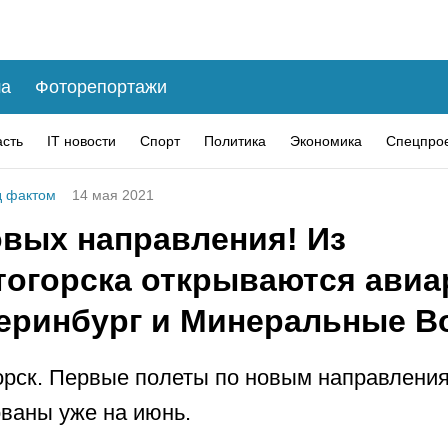
а
Фоторепортажи
асть
IT новости
Спорт
Политика
Экономика
Спецпро
 фактом
14 мая 2021
овых направления! Из
тогорска открываются ави
теринбург и Минеральные 
рск. Первые полеты по новым направлени
ваны уже на июнь.