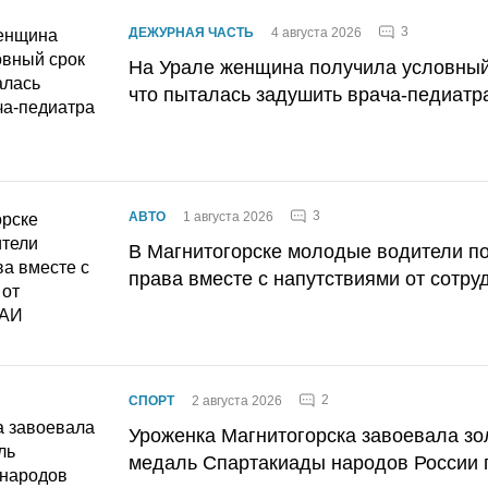
3
ДЕЖУРНАЯ ЧАСТЬ
4 августа 2026
На Урале женщина получила условный 
что пыталась задушить врача-педиатр
3
АВТО
1 августа 2026
В Магнитогорске молодые водители п
права вместе с напутствиями от сотру
2
СПОРТ
2 августа 2026
Уроженка Магнитогорска завоевала з
медаль Спартакиады народов России 