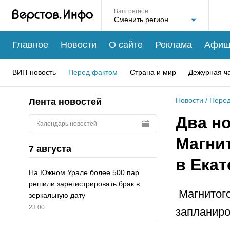
Ваш регион
Главное
Новости
О сайте
Реклама
Афиш
ВИП-новость
Перед фактом
Страна и мир
Дежурная ч
Новости
/
Перед
Лента новостей
Два н
Календарь новостей
Магни
7 августа
в Ека
На Южном Урале более 500 пар
решили зарегистрировать брак в
Магнитого
зеркальную дату
23:00
запланиро