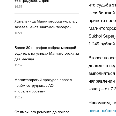
+36 градусов. Скрин
что судьба э
16:53
Челябинской 
принято поло
Жительница Магнитогорска украла у
зазевавшейся знакомой телефон
Магнитогорск
16:21
Sukhoi Super
1 249 рублей
Более 80 штрафов собрал молодой
водитель на улицах Магнитогорска за
Второе новое
два месяца
дважды в нед
15:52
выполняться 
Магнитогорский прокурор провёл
направлении 
приём сотрудников АО
конец – от 7 
«Горэлектросеть»
15:19
Напомним, не
авиасообщен
От ямочного ремонта до покоса