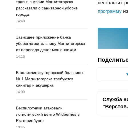
травы: в мэрии Магнитогорска
нескольких 
рассказали о санитарной уборке
программу
из
города
14:48
Зависшее приложение банка
уберегло жительницу Магнитогорска
от перевода денег мошенникам
14:16
Поделить
В поликлинику городской больницы
№ 1 Магнитогорска требуются
санитар и акушерка
14:00
Служба н
"Верстов
Беспилотники атаковали
логистический центр Wildberries в
Екатеринбурге
13:45