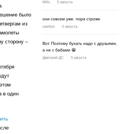
Mills
5 августа
а
решение было
они совсем уже. пора строже
етвергам из
rashton
5 августа
самолеты
ну сторону –
Вот. Поэтому бухать надо с друзьями,
а не с бабами 😁
Дмитрий-ДС
5 августа
ктября
удут
 этом
а в один
ить
осле