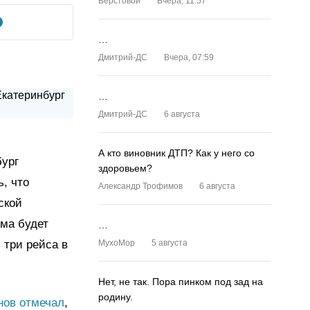
Верстовой
Вчера, 11:57
…
Дмитрий-ДС
Вчера, 07:59
…
Дмитрий-ДС
6 августа
А кто виновник ДТП? Как у него со
бург
здоровьем?
, что
Александр Трофимов
6 августа
ской
мма будет
…
 три рейса в
MyxoMop
5 августа
Нет, не так. Пора пинком под зад на
родину.
нов отмечал
,