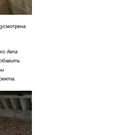
дусмотрена
хо дела
добавить
мы
оекта.