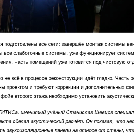
я подготовлены все сети: завершён монтаж системы ве
ы все слаботочные системы, уже функционирует систе
ния. Часть помещений уже готовится под чистовую отд
о не всё в процессе реконструкции идёт гладко. Часть 
ны проектом и требуют коррекции и дополнительных ф
 в фойе второго этажа необходимо установить акустическ
ГИТИСа, именитый учёный Станислав Шевцов специал
екта сделал акустический расчёт. Он показал, что не
ть звукоизоляционные панели на относе от стены, ч