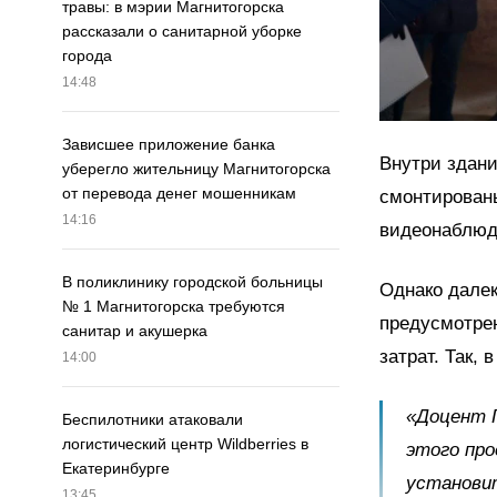
травы: в мэрии Магнитогорска
рассказали о санитарной уборке
города
14:48
Зависшее приложение банка
Внутри здани
уберегло жительницу Магнитогорска
от перевода денег мошенникам
смонтирован
14:16
видеонаблюде
В поликлинику городской больницы
Однако далек
№ 1 Магнитогорска требуются
предусмотре
санитар и акушерка
затрат. Так,
14:00
«Доцент 
Беспилотники атаковали
логистический центр Wildberries в
этого про
Екатеринбурге
установи
13:45