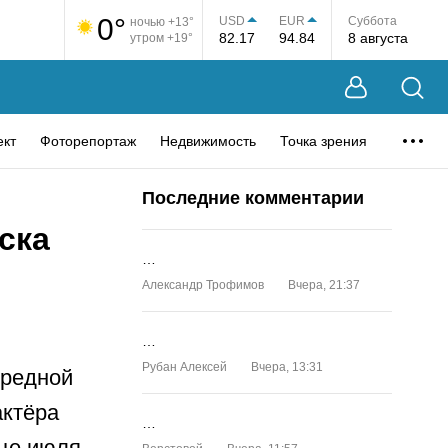
0°
USD
EUR
Суббота
ночью +13°
82.17
94.84
8 августа
утром +19°
ект
Фоторепортаж
Недвижимость
Точка зрения
Последние комментарии
ска
…
Александр Трофимов
Вчера, 21:37
…
Рубан Алексей
Вчера, 13:31
ередной
актёра
…
нце июля