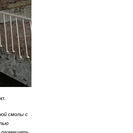
кт.
ной смолы с
стью
т размещать