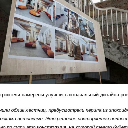
строители намерены улучшить изначальный дизайн-прое
или облик лестниц, предусмотрели перила из эпоксид
ескими вставками. Это решение повторяется полно
но по сути это конструкция, на которой театр буде