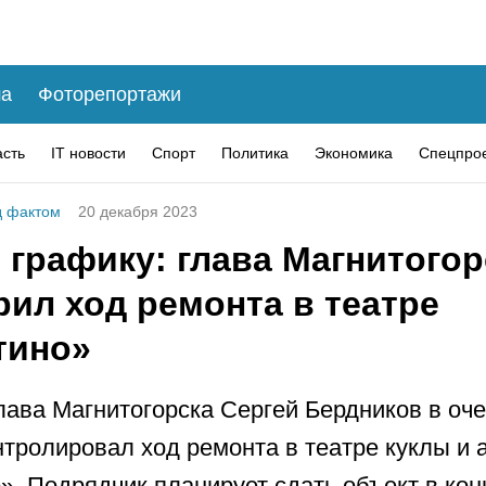
а
Фоторепортажи
асть
IT новости
Спорт
Политика
Экономика
Спецпро
 фактом
20 декабря 2023
 графику: глава Магнитогор
ил ход ремонта в театре
тино»
лава Магнитогорска Сергей Бердников в оч
нтролировал ход ремонта в театре куклы и 
». Подрядчик планирует сдать объект в ко