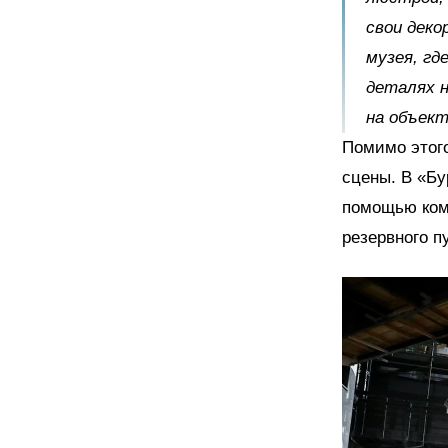
свои деко
музея, гд
деталях н
на объект
Помимо этого
сцены. В «Бу
помощью комп
резервного п