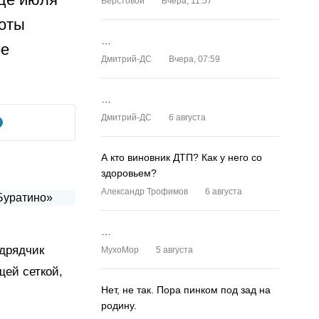
Верстовой
Вчера, 11:57
боты
…
ое
Дмитрий-ДС
Вчера, 07:59
…
Дмитрий-ДС
6 августа
А кто виновник ДТП? Как у него со
здоровьем?
Александр Трофимов
6 августа
…
одрядчик
MyxoMop
5 августа
щей сеткой,
Нет, не так. Пора пинком под зад на
родину.