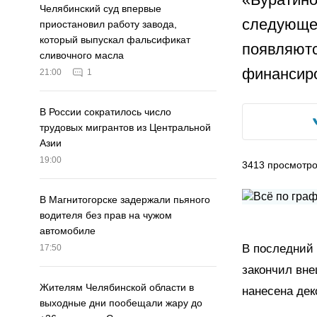
Челябинский суд впервые
следующег
приостановил работу завода,
который выпускал фальсификат
появляютс
сливочного масла
финансир
21:00
1
В России сократилось число
трудовых мигрантов из Центральной
Азии
19:00
3413
просмотр
В Магнитогорске задержали пьяного
водителя без прав на чужом
автомобиле
В последний 
17:50
закончил вне
Жителям Челябинской области в
нанесена дек
выходные дни пообещали жару до