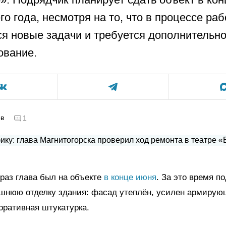
о года, несмотря на то, что в процессе ра
я новые задачи и требуется дополнительн
ование.
ов
1
раз глава был на объекте
в конце июня
. За это время п
шнюю отделку здания: фасад утеплён, усилен армирую
оративная штукатурка.