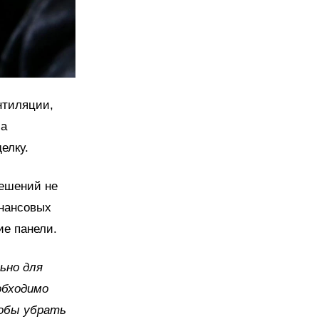
нтиляции,
ма
елку.
решений не
инансовых
ие панели.
ьно для
обходимо
тобы убрать