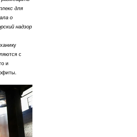
плекс для
ала о
рский надзор
еханику
вляются с
го и
софиты.