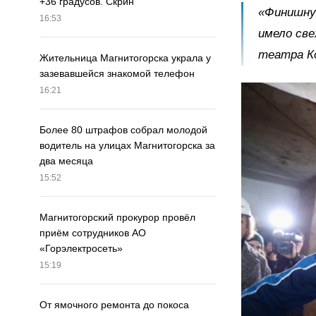
+36 градусов. Скрин
«Финишную
16:53
имело све
театра К
Жительница Магнитогорска украла у
зазевавшейся знакомой телефон
16:21
Более 80 штрафов собрал молодой
водитель на улицах Магнитогорска за
два месяца
15:52
Магнитогорский прокурор провёл
приём сотрудников АО
«Горэлектросеть»
15:19
От ямочного ремонта до покоса