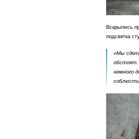
Вскрылись пр
подсветка ст
«Мы сдела
обстоят. 
немного д
соблюсти,