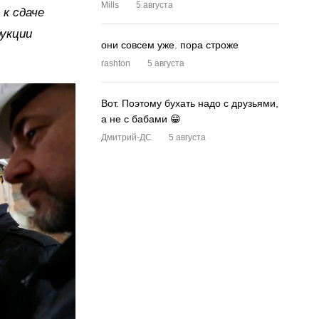
Mills
5 августа
к сдаче
рукции
они совсем уже. пора строже
rashton
5 августа
Вот. Поэтому бухать надо с друзьями,
а не с бабами 😁
Дмитрий-ДС
5 августа