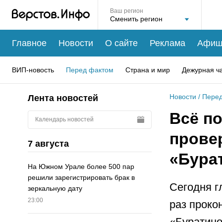
Ваш регион
Главное
Новости
О сайте
Реклама
Афиш
ВИП-новость
Перед фактом
Страна и мир
Дежурная ч
Новости
/
Перед
Лента новостей
Всё по
Календарь новостей
провер
7 августа
«Бура
На Южном Урале более 500 пар
решили зарегистрировать брак в
Сегодня г
зеркальную дату
23:00
раз проко
«Буратино