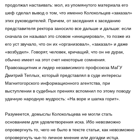
продолжал настаивать: мол, из упомянутого материала его
шеф сделал вывод о том, что именно Колокольцев «заказал»
этих руководителей. Причем, от заседания к заседанию
представителя ректора заносило все дальше и дальше: если
сначала он называл это словом «инициировал», то позже из
его уст звучало, что он их «организовал», «заказал» и даже
«возбудил». Говорят, человек, кричащий, что он не дурак,
обычно имеет на этот счет некоторые сомнения.
Правозащитник и лидер независимого профсоюза МаГУ
Дмитрий Теплых, который представлял в суде интересы
Магнитогорского информационного агентства, при
выступлении в судебных прениях вспомнил по этому поводу
удачную народную мудрость: «На воре и шапка горит».
Разумеется, домыслы Колокольцева не могли стать
основанием для удовлетворения иска. Ибо невозможно
опровергнуть то, чего не было в тексте статьи, как невозможно
опровергнуть чье-то личное мнение или догадки истца.