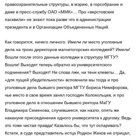
правоохранительные структуры, в мэрию, в горсобрание и
даже в пресс-службу ОАО «ММК»… Про «верстовские
пасквили» не знают пока разве что в администрации
президента и в Организации Объединенных Наций.
Как говорится, ничего личного. Имели ли место уголовные
дела на троих директоров магнитогорских колледжей? Имели!
Вошли после этого данные колледжи в структуру МГТУ?
Вошли! Выходят теперь обратно из университетского
подчинения? Выходят! Ни слова лжи, ни тени клеветы… Да,
«для пущей убедительности» вспомнили мы тогда и про
уголовные дела бывшего ректора МГТУ Бориса Никифорова,
чье место в свое время занял господин Колокольцев, и про
уголовное дело в отношении бывшего ректора МаГУ
Владимира Семенова, случившееся, как назло, опять же
накануне присоединения одного университета к другому. Ведь
это тоже чистая правда! Казалось бы, что тут оспаривать?
Кстати, в суде представитель истца Родион Жеков не отрицал,