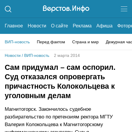
Главное
Новости
О сайте
Реклама
Афиша
Фотор
ВИП-новость
Перед фактом
Страна и мир
Дежурная ча
Новости
/
ВИП-новость
2 марта 2014
Сам придумал – сам оспорил.
Суд отказался опровергать
причастность Колокольцева к
уголовным делам
Магнитогорск. Закончилось судебное
разбирательство по претензиям ректора МГТУ
Валерия Колокольцева к Магнитогорскому