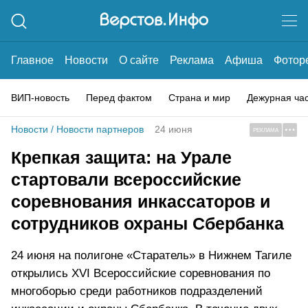
Главное
Новости
О сайте
Реклама
Афиша
Фотор
ВИП-новость
Перед фактом
Страна и мир
Дежурная ча
Новости
/
Новости партнеров
24 июня
РЕКЛАМА
Крепкая защита: на Урале
стартовали всероссийские
соревнования инкассаторов и
сотрудников охраны Сбербанка
24 июня на полигоне «Старатель» в Нижнем Тагиле
открылись XVI Всероссийские соревнования по
многоборью среди работников подразделений