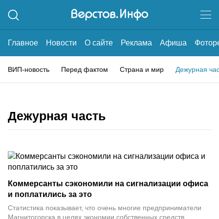
Главное
Новости
О сайте
Реклама
Афиша
Фотор
ВИП-новость
Перед фактом
Страна и мир
Дежурная ча
Дежурная часть
Коммерсанты сэкономили на сигнализации офиса
и поплатились за это
Статистика показывает, что очень многие предприниматели
Магнитогорска в целях экономии собственных средств,