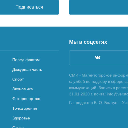
Подписаться
Мы в соцсетях
Перед фактом
Дежурная часть
СМИ «Магнитогорское информа
Спорт
службой по надзору в сфере с
коммуникаций. Запись в реес
Экономика
31.01.2020 г. почта: info@vers
Фоторепортаж
Гл. редактор В. О. Болкун
Уч
Точка зрения
Здоровье
Слухи