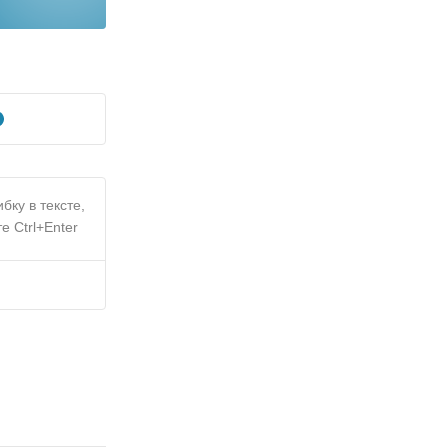
бку в тексте,
е Ctrl+Enter