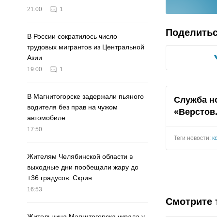
21:00
1
Поделить
В России сократилось число
трудовых мигрантов из Центральной
Азии
19:00
1
В Магнитогорске задержали пьяного
Служба н
водителя без прав на чужом
«Верстов
автомобиле
17:50
Теги новости:
к
Жителям Челябинской области в
выходные дни пообещали жару до
+36 градусов. Скрин
16:53
Смотрите 
Жительница Магнитогорска украла у