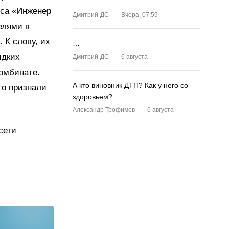
…
рса «Инженер
Дмитрий-ДС
Вчера, 07:59
елями в
К слову, их
…
идких
Дмитрий-ДС
6 августа
комбинате.
А кто виновник ДТП? Как у него со
го признали
здоровьем?
Александр Трофимов
6 августа
сети