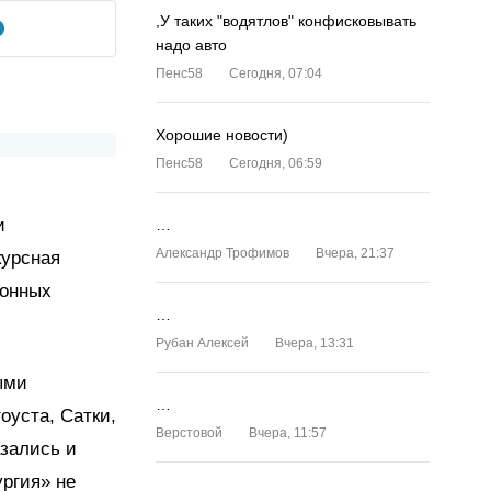
,У таких "водятлов" конфисковывать
надо авто
Пенс58
Сегодня, 07:04
Хорошие новости)
Пенс58
Сегодня, 06:59
и
…
Александр Трофимов
Вчера, 21:37
курсная
ионных
…
Рубан Алексей
Вчера, 13:31
ыми
…
оуста, Сатки,
Верстовой
Вчера, 11:57
азались и
ргия» не