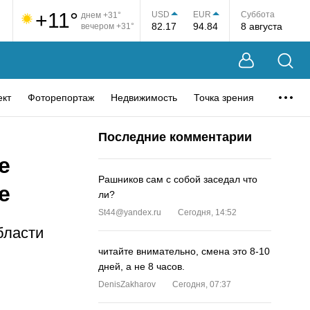
+11°
USD
EUR
Суббота
днем +31°
82.17
94.84
8 августа
вечером +31°
ект
Фоторепортаж
Недвижимость
Точка зрения
Последние комментарии
е
Рашников сам с собой заседал что
е
ли?
St44@yandex.ru
Сегодня, 14:52
бласти
читайте внимательно, смена это 8-10
дней, а не 8 часов.
DenisZakharov
Сегодня, 07:37