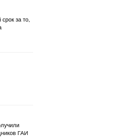
срок за то,
а
олучили
дников ГАИ