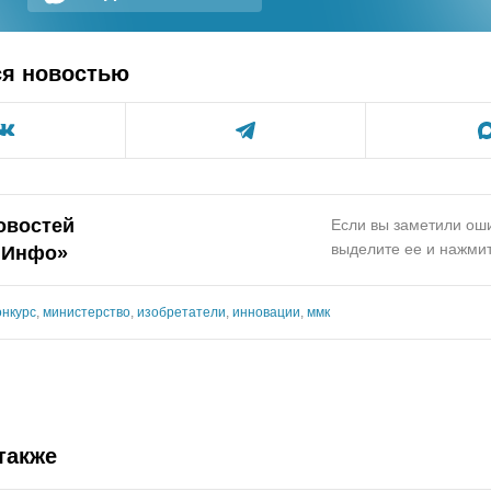
ся новостью
овостей
Если вы заметили оши
выделите ее и нажмит
.Инфо»
онкурс
,
министерство
,
изобретатели
,
инновации
,
ммк
также