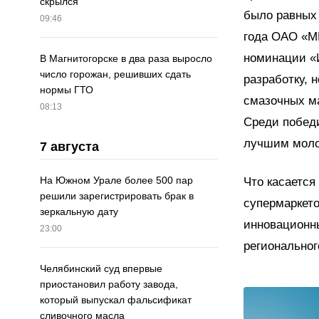
скрылся
было равных 
09:46
года ОАО «М
номинации «
В Магнитогорске в два раза выросло
число горожан, решивших сдать
разработку,
нормы ГТО
смазочных ма
08:13
Среди победи
лучшим моло
7 августа
На Южном Урале более 500 пар
Что касается
решили зарегистрировать брак в
супермаркето
зеркальную дату
инновационны
23:00
региональног
Челябинский суд впервые
приостановил работу завода,
который выпускал фальсификат
сливочного масла