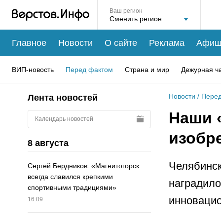
Ваш регион
Главное
Новости
О сайте
Реклама
Афиш
ВИП-новость
Перед фактом
Страна и мир
Дежурная ч
Новости
/
Перед
Лента новостей
Наши 
Календарь новостей
изобр
8 августа
Челябинск
Сергей Бердников: «Магнитогорск
всегда славился крепкими
наградило
спортивными традициями»
инновацио
16:09