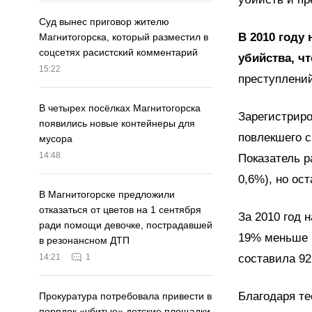
Суд вынес приговор жителю
В 2010 году
Магнитогорска, который разместил в
соцсетях расистский комментарий
убийства, чт
15:22
преступлений
В четырех посёлках Магнитогорска
Зарегистриро
появились новые контейнеры для
повлекшего с
мусора
14:48
Показатель р
0,6%), но ос
В Магнитогорске предложили
отказаться от цветов на 1 сентября
За 2010 год 
ради помощи девочке, пострадавшей
19% меньше ч
в резонансном ДТП
составила 92
14:21
1
Благодаря т
Прокуратура потребовала привести в
порядок «убитые» детские площадки