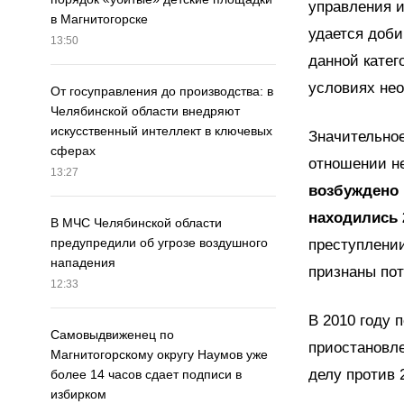
управления и
в Магнитогорске
удается доби
13:50
данной катег
условиях нео
От госуправления до производства: в
Челябинской области внедряют
искусственный интеллект в ключевых
Значительно
сферах
отношении н
13:27
возбуждено 
находились 
В МЧС Челябинской области
предупредили об угрозе воздушного
преступлении
нападения
признаны по
12:33
В 2010 году 
Самовыдвиженец по
приостановле
Магнитогорскому округу Наумов уже
делу против 2
более 14 часов сдает подписи в
избирком