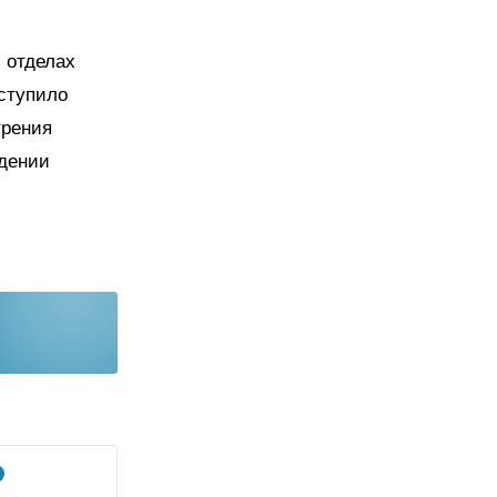
 отделах
ступило
трения
ждении