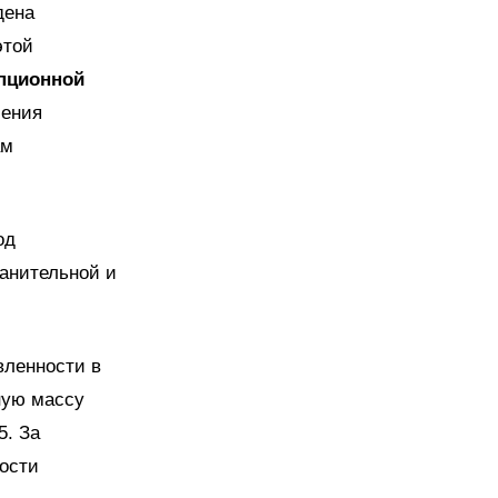
дена
этой
упционной
ления
ам
од
ранительной и
вленности в
ную массу
5. За
ости