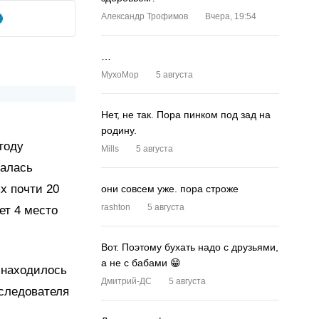
Александр Трофимов
Вчера, 19:54
…
MyxoMop
5 августа
Нет, не так. Пора пинком под зад на
родину.
году
Mills
5 августа
валась
х почти 20
они совсем уже. пора строже
rashton
5 августа
ет 4 место
Вот. Поэтому бухать надо с друзьями,
а не с бабами 😁
 находилось
Дмитрий-ДС
5 августа
 следователя