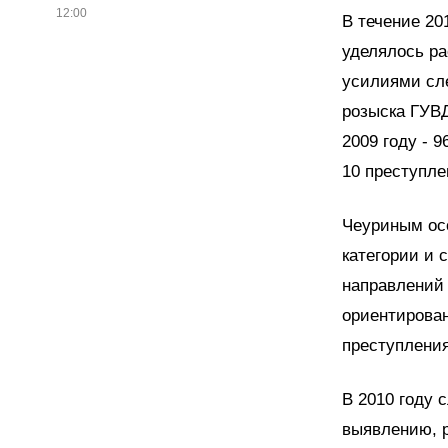
12:00
В течение 2
уделялось р
усилиями сле
розыска ГУВД
2009 году - 
10 преступле
Чеуриным осо
категории и 
направлений 
ориентирован
преступлени
В 2010 году 
выявлению, 