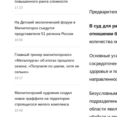
повышенного ранга сложности
17:23
Предваритель
На Детский экологический форум в
В суд для р
Магнитогорск съедутся
отношении б
представители 51 региона России
16:50
количества о
Главный тренер магнитогорского
Основные ус
«Металлурга» об итогах прошлого
сосредоточен
сезона: «Получили по шапке, хотя не
здоровья и п
сильно»
16:17
направленнос
Магнитогорский художник создал
Безусловным
новое граффити на территории
подразделен
строящегося жилого комплекса
области яви
15:49
убийств и пр