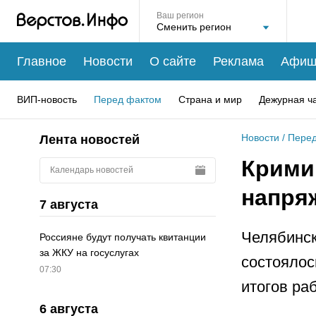
Ваш регион
Главное
Новости
О сайте
Реклама
Афиш
ВИП-новость
Перед фактом
Страна и мир
Дежурная ч
Новости
/
Перед
Лента новостей
Крими
Календарь новостей
напря
7 августа
Челябинск
Россияне будут получать квитанции
за ЖКУ на госуслугах
состоялос
07:30
итогов раб
6 августа