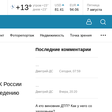
+13°
USD
EUR
Пятница
утром +15°
81.41
94.06
7 августа
днем +23°
ект
Фоторепортаж
Недвижимость
Точка зрения
Последние комментарии
…
Дмитрий-ДС
Сегодня, 07:59
К России
…
ведению
Дмитрий-ДС
Вчера, 20:20
А кто виновник ДТП? Как у него со
здоровьем?