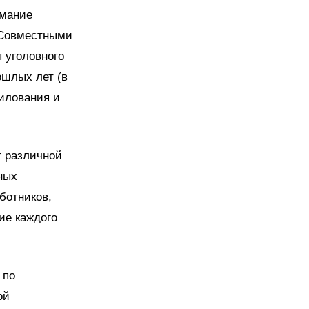
имание
 Совместными
 уголовного
ошлых лет (в
силования и
т различной
ных
ботников,
ие каждого
 по
ой