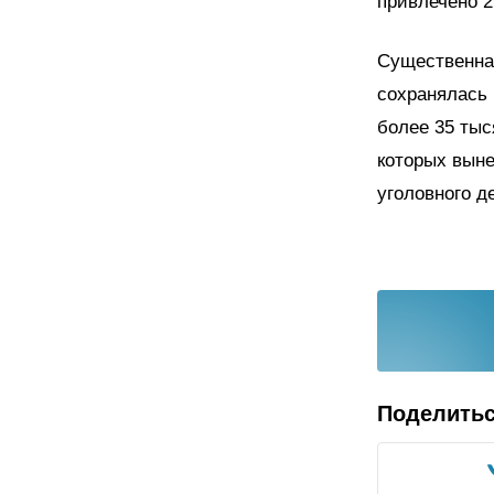
привлечено 2
Существенная
сохранялась 
более 35 тыс
которых выне
уголовного д
Поделить