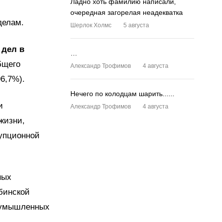
Ладно хоть фамилию написали,
очередная загорелая неадекватка
делам.
Шерлок Холмс
5 августа
 дел в
…
бщего
Александр Трофимов
4 августа
6,7%).
Нечего по колодцам шарить......
и
Александр Трофимов
4 августа
жизни,
рупционной
ных
бинской
и умышленных