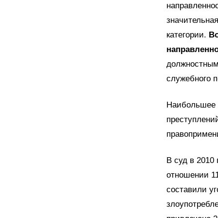
направленно
значительна
категории.
Во
направленн
должностными
служебного п
Наибольшее 
преступлений
правопримени
В суд в 2010
отношении 1
составили уг
злоупотребле