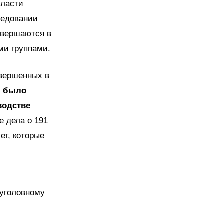
бласти
ледовании
овершаются в
ми группами.
овершенных в
у было
водстве
 дела о 191
ет, которые
 уголовному