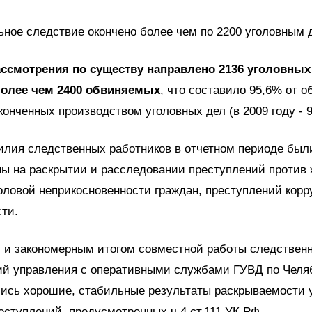
ное следствие окончено более чем по 2200 уголовным 
ассмотрения по существу направлено 2136 уголовных
олее чем 2400 обвиняемых
, что составило 95,6% от о
конченных производством уголовных дел (в 2009 году - 9
илия следственных работников в отчетном периоде был
ы на раскрытии и расследовании преступлений против 
оловой неприкосновенности граждан, преступлений кор
ти.
 и закономерным итогом совместной работы следствен
ий управления с оперативными службами ГУВД по Челя
лись хорошие, стабильные результаты раскрываемост
еступлений, предусмотренных ч.4 ст.111 УК РФ.