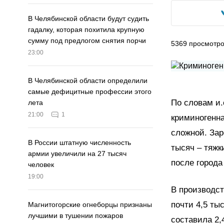
В Челябинской области будут судить
гадалку, которая похитила крупную
сумму под предлогом снятия порчи
5369
просмотр
23:00
В Челябинской области определили
самые дефицитные профессии этого
По словам и.
лета
21:00
1
криминогенна
сложной. Зар
В России штатную численность
тысяч – тяжк
армии увеличили на 27 тысяч
после города
человек
19:00
В производст
почти 4,5 ты
Магнитогорские огнеборцы признаны
лучшими в тушении пожаров
составила 2,