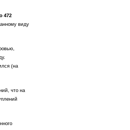
о 472
анному виду
ровью,
ду.
ился (на
ний, что на
уплений
нного