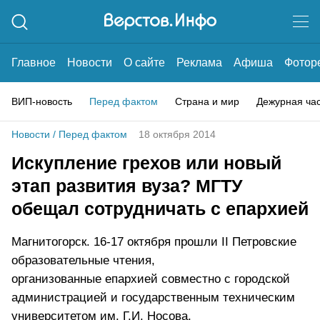
Главное
Новости
О сайте
Реклама
Афиша
Фотор
ВИП-новость
Перед фактом
Страна и мир
Дежурная ча
Новости
/
Перед фактом
18 октября 2014
Искупление грехов или новый
этап развития вуза? МГТУ
обещал сотрудничать с епархией
Магнитогорск. 16-17 октября прошли II Петровские
образовательные чтения,
организованные епархией совместно с городской
администрацией и государственным техническим
университетом им. Г.И. Носова.