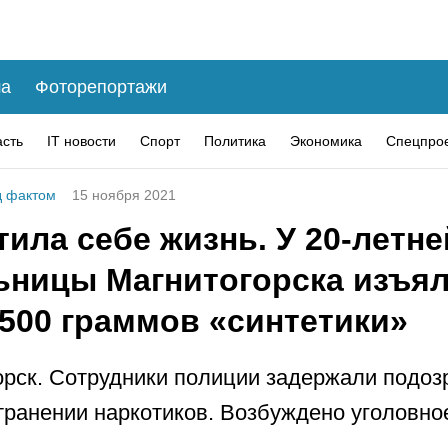
а
Фоторепортажи
асть
IT новости
Спорт
Политика
Экономика
Спецпро
 фактом
15 ноября 2021
ила себе жизнь. У 20-летне
ьницы Магнитогорска изъя
 500 граммов «синтетики»
рск. Сотрудники полиции задержали подо
транении наркотиков. Возбуждено уголовно