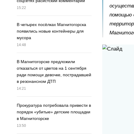
соцсетях расистский комментарий
осуществ
15:22
помощью с
территори
В четырех посёлках Магнитогорска
появились новые контейнеры для
Магнитог
мусора
14:48
В Магнитогорске предложили
отказаться от цветов на 1 сентября
ради помощи девочке, пострадавшей
в резонансном ДТП
14:21
Прокуратура потребовала привести в
порядок «убитые» детские площадки
в Магнитогорске
13:50