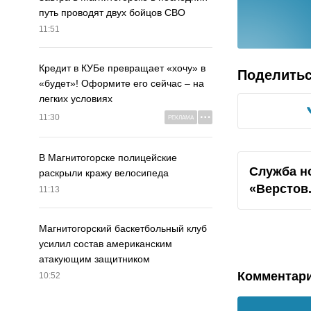
путь проводят двух бойцов СВО
11:51
Кредит в КУБе превращает «хочу» в
Поделить
«будет»! Оформите его сейчас – на
легких условиях
11:30
РЕКЛАМА
В Магнитогорске полицейские
Служба н
раскрыли кражу велосипеда
«Верстов
11:13
Магнитогорский баскетбольный клуб
усилил состав американским
атакующим защитником
Комментар
10:52