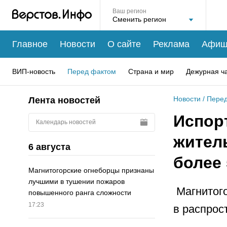
Ваш регион
Главное
Новости
О сайте
Реклама
Афиш
ВИП-новость
Перед фактом
Страна и мир
Дежурная ч
Новости
/
Перед
Лента новостей
Испорт
Календарь новостей
жител
6 августа
более
Магнитогорские огнеборцы признаны
лучшими в тушении пожаров
Магнитого
повышенного ранга сложности
17:23
в распрос