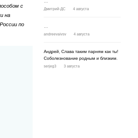
…
особом с
Дмитрий-ДС
4 августа
и на
России по
…
andreevaivsv
4 августа
Андрей, Слава таким парням как ты!
Соболезнование родным и близким.
serjeg3
3 августа