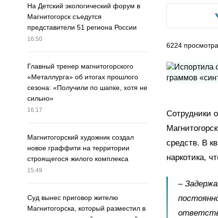
На Детский экологический форум в
Магнитогорск съедутся
представители 51 региона России
16:50
6224
просмотр
Главный тренер магнитогорского
«Металлурга» об итогах прошлого
сезона: «Получили по шапке, хотя не
сильно»
16:17
Сотрудники о
Магнитогорск
Магнитогорский художник создал
средств. В к
новое граффити на территории
наркотика, ч
строящегося жилого комплекса
15:49
– Задержа
постоянно
Суд вынес приговор жителю
Магнитогорска, который разместил в
ответств