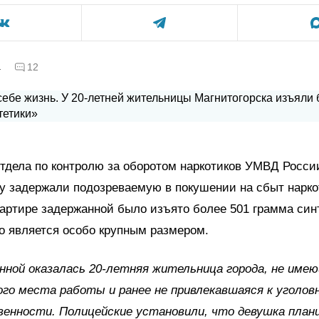
а
12
тдела по контролю за оборотом наркотиков УМВД России
у задержали подозреваемую в покушении на сбыт нарко
вартире задержанной было изъято более 501 грамма син
то является особо крупным размером.
нной оказалась 20-летняя жительница города, не име
го места работы и ранее не привлекавшаяся к уголов
енности. Полицейские установили, что девушка план