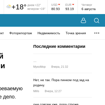
+18°
USD
EUR
Четверг
днем +22°
80.93
93.19
6 августа
вечером +19°
ект
Фоторепортаж
Недвижимость
Точка зрения
Последние комментарии
й
…
ли
MyxoMop
Вчера, 21:32
Нет, не так. Пора пинком под зад на
родину.
зреваемую
Mills
Вчера, 12:27
е дело.
они совсем уже. пора строже