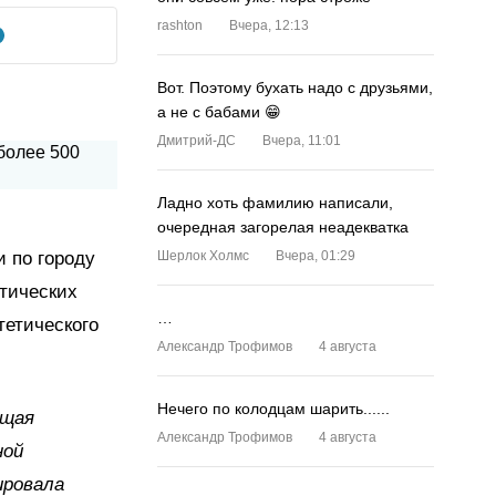
rashton
Вчера, 12:13
Вот. Поэтому бухать надо с друзьями,
а не с бабами 😁
Дмитрий-ДС
Вчера, 11:01
Ладно хоть фамилию написали,
очередная загорелая неадекватка
 по городу
Шерлок Холмс
Вчера, 01:29
тических
…
тетического
Александр Трофимов
4 августа
Нечего по колодцам шарить......
ющая
Александр Трофимов
4 августа
ной
ировала