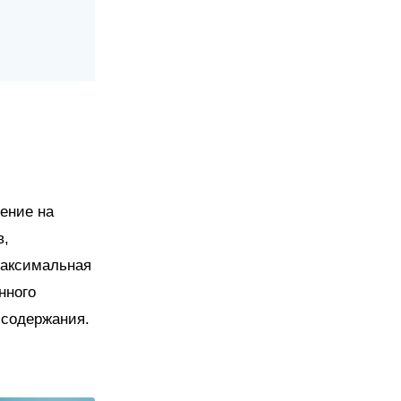
шение на
в,
Максимальная
нного
 содержания.