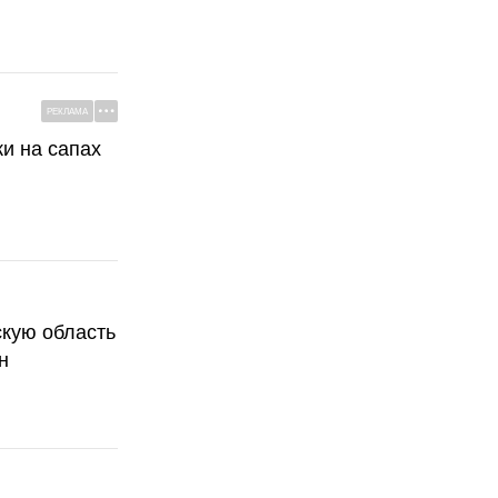
РЕКЛАМА
ки на сапах
скую область
н