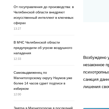
От госуправления до производства: в
Челябинской области внедряют
искусственный интеллект в ключевых
сферах
13:27
В МЧС Челябинской области
предупредили об угрозе воздушного
нападения
Возбуждено уг
12:33
незаконное п
психотропных
Самовыдвиженец по
Магнитогорскому округу Наумов уже
санкция данн
более 14 часов сдает подписи в
лишения сво
избирком
12:00
Завтра в Магнитогорске в последний