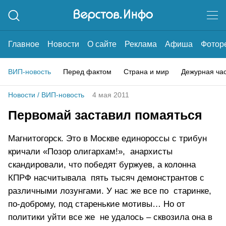
Главное
Новости
О сайте
Реклама
Афиша
Фотор
ВИП-новость
Перед фактом
Страна и мир
Дежурная ча
Новости
/
ВИП-новость
4 мая 2011
Первомай заставил помаяться
Магнитогорск. Это в Москве единороссы с трибун
кричали «Позор олигархам!», анархисты
скандировали, что победят буржуев, а колонна
КПРФ насчитывала пять тысяч демонстрантов с
различными лозунгами. У нас же все по старинке,
по-доброму, под старенькие мотивы… Но от
политики уйти все же не удалось – сквозила она в