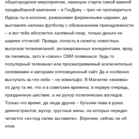
общегородское мероприятие, накануне старта самой важной
предвыборной кампании – в ГосДуму – грех не пропиариться.
Идешь ты в колонне, размахивая фирменными шарами, да
выставляя напоказ футболку с обозначением принадлежности
– и вот тебе абсолютно халявный пиар, только деньги на
шарики отсчитай. Правда, попасть в сюжеты новостных
выпусков телекомпаний, ангажированных конкурентами, вряд
ли сможешь, зато в «своих» СМИ появишься: будь то
популярный телеканал или просматриваемый исключительно
силовиками и авторами оппозиционный сайт. Да и особенно
выступать за что-либо – не комильфо. В Магнитке «маевка»
по духу та же, что и в советские времена: в первую очередь,
праздничное шествие, а не рупор политических взглядов.
Только что время, да люди другие – бутылки пива в руках
демонстрантов, мусор, грустные мины, на которых нередко
читается «из-под палки заставили». Впрочем, сейчас не об
этом.