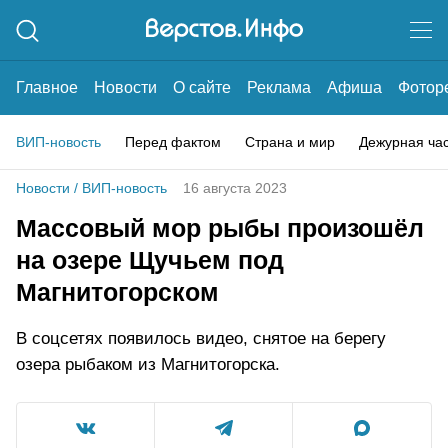
Главное
Новости
О сайте
Реклама
Афиша
Фотор
ВИП-новость
Перед фактом
Страна и мир
Дежурная ча
Новости
/
ВИП-новость
16 августа 2023
Массовый мор рыбы произошёл
на озере Щучьем под
Магнитогорском
В соцсетях появилось видео, снятое на берегу
озера рыбаком из Магнитогорска.