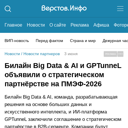
Главное
Новости
О сайте
Реклама
Афиша
Фотор
ВИП-новость
Перед фактом
Страна и мир
Дежурная ча
Новости
/
Новости партнеров
3 июня
РЕКЛАМА
Билайн Big Data & AI и GPTunneL
объявили о стратегическом
партнёрстве на ПМЭФ-2026
Билайн Big Data & AI, команда, разрабатывающая
решения на основе больших данных и
искусственного интеллекта, и ИИ-платформа
GPTunneL заключили соглашение о стратегическом
партнёрстве в B2B-сегменте. Компании будут