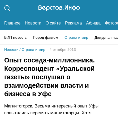
Главное
Новости
О сайте
Реклама
Афиша
Фотор
ВИП-новость
Перед фактом
Страна и мир
Дежурная ча
Новости
/
Страна и мир
4 октября 2013
Опыт соседа-миллионника.
Корреспондент «Уральской
газеты» послушал о
взаимодействии власти и
бизнеса в Уфе
Магнитогорск. Весьма интересный опыт Уфы
попытались перенять магнитогорцы. Хотя