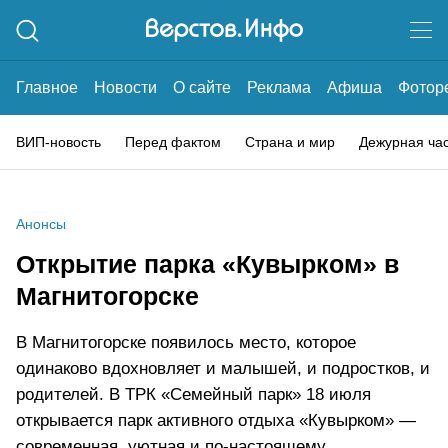
Главное
Новости
О сайте
Реклама
Афиша
Фотор
ВИП-новость
Перед фактом
Страна и мир
Дежурная ча
Анонсы
Открытие парка «Кувырком» в
Магнитогорске
В Магнитогорске появилось место, которое
одинаково вдохновляет и малышей, и подростков, и
родителей. В ТРК «Семейный парк» 18 июля
открывается парк активного отдыха «Кувырком» —
современная, уютная и по-настоящему