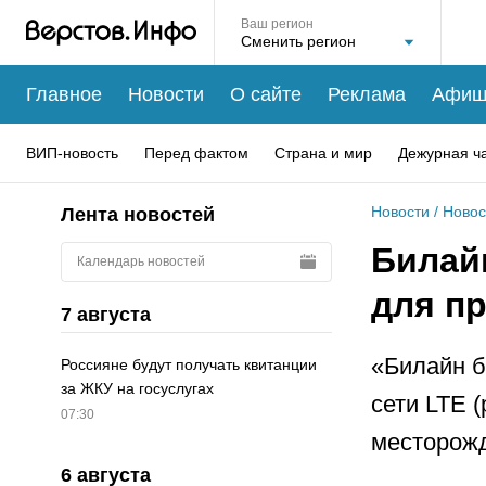
Ваш регион
Главное
Новости
О сайте
Реклама
Афиш
ВИП-новость
Перед фактом
Страна и мир
Дежурная ч
Новости
/
Новос
Лента новостей
Билай
Календарь новостей
для п
7 августа
«Билайн б
Россияне будут получать квитанции
за ЖКУ на госуслугах
сети LTE 
07:30
месторожд
6 августа