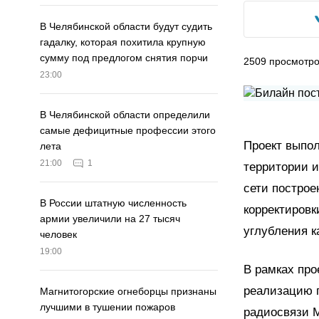
В Челябинской области будут судить
гадалку, которая похитила крупную
сумму под предлогом снятия порчи
2509
просмотр
23:00
В Челябинской области определили
самые дефицитные профессии этого
Проект выпол
лета
21:00
1
территории и
сети построе
В России штатную численность
корректировк
армии увеличили на 27 тысяч
углубления к
человек
19:00
В рамках про
реализацию 
Магнитогорские огнеборцы признаны
лучшими в тушении пожаров
радиосвязи 