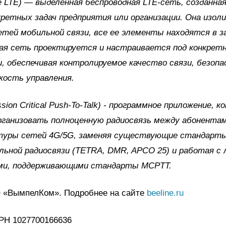
te LTE) — выделенная беспроводная LTE-сеть, созданная
ретных задач предприятия или организации. Она изол
етей мобильной связи, все ее элементы находятся в 
кая сеть проектируется и настраивается под конкретн
, обеспечивая контролируемое качество связи, безоп
кость управления.
sion Critical Push-To-Talk) - программное приложение, к
рганизовать полноценную радиосвязь между абонентам
уры сетей 4G/5G, заменяя существующие стандарт
льной радиосвязи (TETRA, DMR, APCO 25) и работая с
ми, поддерживающими стандарты MCPTT.
 «ВымпелКом». Подробнее на сайте
beeline.ru
ГРН 1027700166636