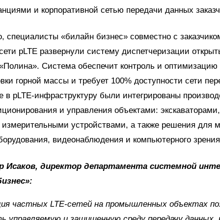
нциями и корпоративной сетью передачи данных заказч
, специалисты «билайн бизнес» совместно с заказчико
сети pLTE развернули систему диспетчеризации открыт
 «Полина». Система обеспечит контроль и оптимизацию
вки горной массы и требует 100% доступности сети пер
е в pLTE-инфраструктуру были интегрированы произво
иционирования и управления объектами: экскаваторами
 измерительными устройствами, а также решения для 
борудования, видеонаблюдения и компьютерного зрения
р Исаков, директор департамента системной инт
бизнес»:
ция частных LTE-сетей на промышленных объектах п
ь управляемую и защищенную среду передачу данных,