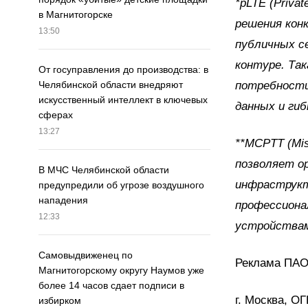
*pLTE (Priva
в Магнитогорске
решения конк
13:50
публичных с
контуре. Та
От госуправления до производства: в
потребности
Челябинской области внедряют
искусственный интеллект в ключевых
данных и гиб
сферах
13:27
**MCPTT (Mis
позволяет о
В МЧС Челябинской области
инфраструкт
предупредили об угрозе воздушного
нападения
профессиона
12:33
устройства
Самовыдвиженец по
Реклама ПАО
Магнитогорскому округу Наумов уже
более 14 часов сдает подписи в
г. Москва, О
избирком