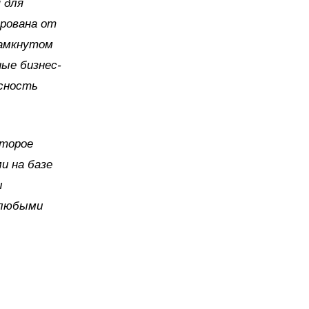
 для
ирована от
замкнутом
ые бизнес-
асность
оторое
и на базе
ы
 любыми