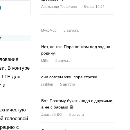
Александр Трофимов
Вчера, 19:54
…
MyxoMop
5 августа
Нет, не так. Пора пинком под зад на
родину.
едования
Mills
5 августа
и. В контуре
 LTE для
они совсем уже. пора строже
rashton
5 августа
т и
Вот. Поэтому бухать надо с друзьями,
а не с бабами 😁
техническую
Дмитрий-ДС
5 августа
й голосовой
грацию с