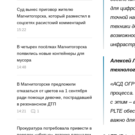
для цифр
Суд вынес приговор жителю
Магнитогорска, который разместил в
точной на
соцсетях расистский комментарий
техники 
15:22
возможно
инфрастр
В четырех посёлках Магнитогорска
появились новые контейнеры для
мусора
Алексей 
14:48
технолог
«АСД ОГР
В Магнитогорске предложили
отказаться от цветов на 1 сентября
процесса.
ради помощи девочке, пострадавшей
с этим – 
в резонансном ДТП
PLTE обес
14:21
1
важно для
Прокуратура потребовала привести в
порядок «убитые» детские площадки