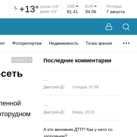
+13°
USD
EUR
Пятница
утром +15°
81.41
94.06
7 августа
днем +23°
ект
Фоторепортаж
Недвижимость
Точка зрения
Последние комментарии
РЕКЛАМА
-сеть
…
Дмитрий-ДС
Сегодня, 07:59
ленной
…
лоторудном
Дмитрий-ДС
Вчера, 20:20
А кто виновник ДТП? Как у него со
здоровьем?