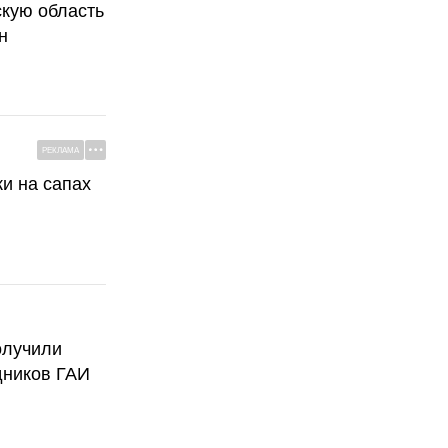
скую область
н
РЕКЛАМА
ки на сапах
олучили
дников ГАИ