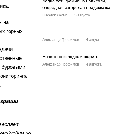
Ладно хоть фамилию написали,
ика.
очередная загорелая неадекватка
Шерлок Холмс
5 августа
м на
ых горных
…
Александр Трофимов
4 августа
едачи
Нечего по колодцам шарить......
дственные
Александр Трофимов
4 августа
, буровыми
мониторинга
.
еграции
озволяет
 необходимую