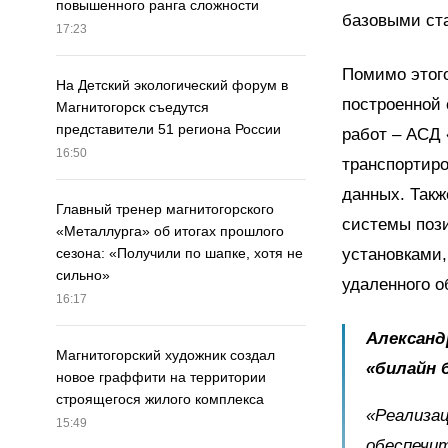
повышенного ранга сложности
базовыми ста
17:23
Помимо этого
На Детский экологический форум в
построенной 
Магнитогорск съедутся
представители 51 региона России
работ – АСД
16:50
транспортиро
данных. Такж
Главный тренер магнитогорского
системы поз
«Металлурга» об итогах прошлого
установками,
сезона: «Получили по шапке, хотя не
сильно»
удаленного о
16:17
Александ
Магнитогорский художник создал
«билайн 
новое граффити на территории
строящегося жилого комплекса
«Реализа
15:49
обеспечит