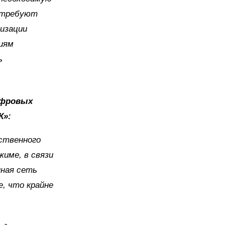
ы требуют
ризации
иям
ь
ифровых
К»:
ственного
име, в связи
нная сеть
, что крайне