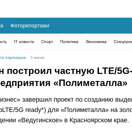
а
Фоторепортажи
асть
IT новости
Спорт
Политика
Экономика
Спецпро
ти партнеров
3 июня
н построил частную LTE/5G
редприятия «Полиметалла»
изнес» завершил проект по созданию выде
(pLTE/5G ready*) для «Полиметалла» на зо
ении «Ведугинское» в Красноярском крае.