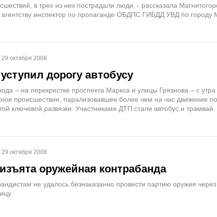
сшествий, в трех из них пострадали люди, - рассказала Магнитого
гентству инспектор по пропаганде ОБДПС ГИБДД УВД по городу 
29 октября 2008
 уступил дорогу автобусу
ода – на перекрестке проспекта Маркса и улицы Грязнова – с утра
ное происшествие, парализовавшее более чем на час движение п
той ключевой развязки. Участниками ДТП стали автобус и трамвай.
29 октября 2008
 изъята оружейная контрабанда
бандистам не удалось безнаказанно провести партию оружия через
ицу.