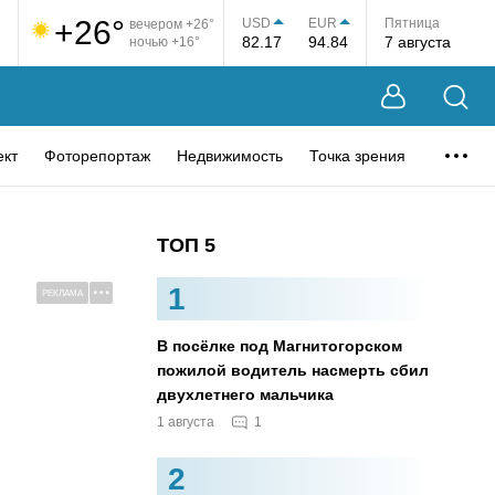
+26°
USD
EUR
Пятница
вечером +26°
82.17
94.84
7 августа
ночью +16°
ект
Фоторепортаж
Недвижимость
Точка зрения
ТОП 5
1
РЕКЛАМА
В посёлке под Магнитогорском
пожилой водитель насмерть сбил
двухлетнего мальчика
1
1 августа
2