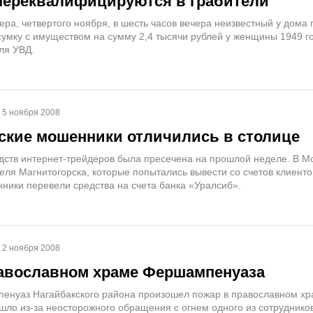
переквалифицируются в грабители
ера, четвертого ноября, в шесть часов вечера неизвестный у дома 
сумку с имуществом на сумму 2,4 тысячи рублей у женщины 1949 г
ля УВД.
5 ноября 2008
ские мошенники отличились в столице
дств интернет-трейдеров была пресечена на прошлой неделе. В М
еля Магнитогорска, которые попытались вывести со счетов клиент
нники перевели средства на счета банка «Уралсиб».
2 ноября 2008
авославном храме Фершампенуаза
енуаз Нагайбакского района произошел пожар в православном хр
шло из-за неосторожного обращения с огнем одного из сотруднико