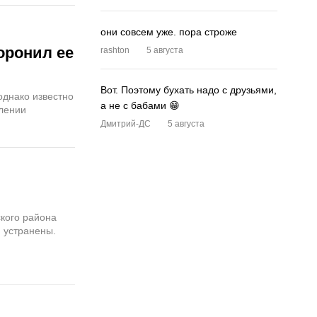
они совсем уже. пора строже
оронил ее
rashton
5 августа
Вот. Поэтому бухать надо с друзьями,
однако известно
а не с бабами 😁
влении
Дмитрий-ДС
5 августа
ского района
 устранены.