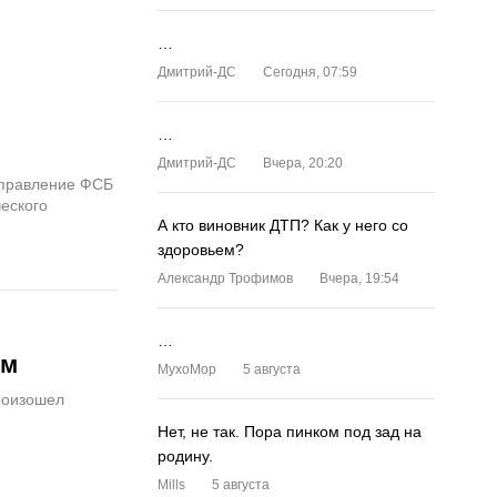
…
Дмитрий-ДС
Сегодня, 07:59
…
Дмитрий-ДС
Вчера, 20:20
управление ФСБ
ческого
А кто виновник ДТП? Как у него со
здоровьем?
Александр Трофимов
Вчера, 19:54
…
ом
MyxoMop
5 августа
роизошел
Нет, не так. Пора пинком под зад на
родину.
Mills
5 августа