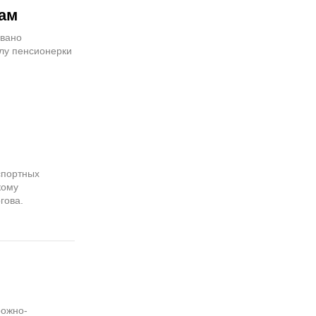
ам
овано
лу пенсионерки
спортных
кому
гова.
рожно-