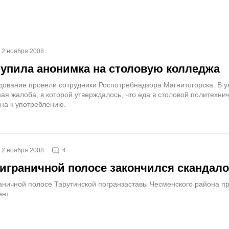
2 ноября 2008
упила анонимка на столовую колледжа
ование провели сотрудники Роспотребнадзора Магнитогорска. В 
ая жалоба, в которой утверждалось, что еда в столовой политехни
на к употреблению.
4
2 ноября 2008
риграничной полосе закончился скандал
раничной полосе Тарутинской погранзаставы Чесменского района п
нт.