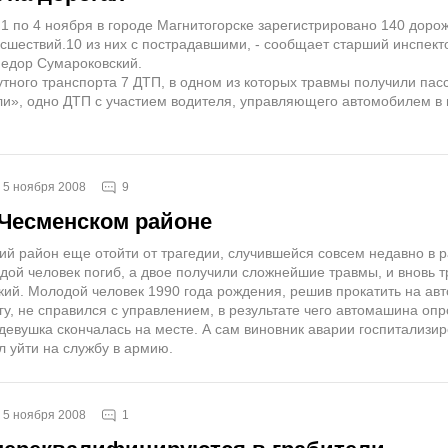
 1 по 4 ноября в городе Магнитогорске зарегистрировано 140 доро
сшествий.10 из них с пострадавшими, - сообщает старший инспект
едор Сумароковский.
тного транспорта 7 ДТП, в одном из которых травмы получили па
и», одно ДТП с участием водителя, управляющего автомобилем в
9
5 ноября 2008
 Чесменском районе
ий район еще отойти от трагедии, случившейся совсем недавно в р
дой человек погиб, а двое получили сложнейшие травмы, и вновь т
ский. Молодой человек 1990 года рождения, решив прокатить на ав
у, не справился с управлением, в результате чего автомашина опр
девушка скончалась на месте. А сам виновник аварии госпитализир
л уйти на службу в армию.
1
5 ноября 2008