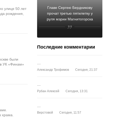
Главе Сергею Бердникову
по улице 50 лет
прочат третью пятилетку у
ода рождения,
руля мэрии Магнитогорска
Последние комментарии
оскве были
…
ов УК «Финам»
Александр Трофимов
Сегодня, 21:37
…
Рубан Алексей
Сегодня, 13:31
…
аме.
Верстовой
Сегодня, 11:57
в храма.