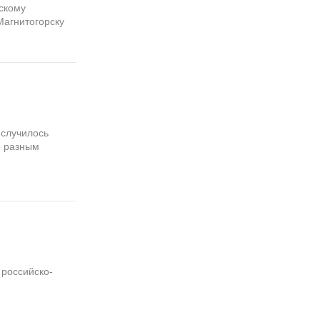
рскому
Магнитогорску
 случилось
о разным
 российско-