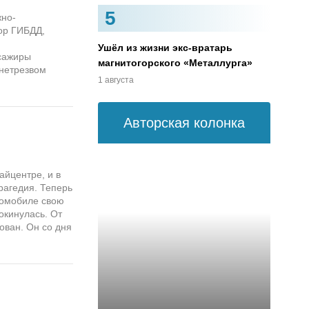
5
жно-
ор ГИБДД,
Ушёл из жизни экс-вратарь
ссажиры
магнитогорского «Металлурга»
 нетрезвом
1 августа
Авторская колонка
айцентре, и в
рагедия. Теперь
томобиле свою
окинулась. От
ован. Он со дня