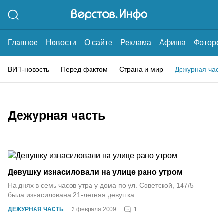
Главное
Новости
О сайте
Реклама
Афиша
Фотор
ВИП-новость
Перед фактом
Страна и мир
Дежурная ча
Дежурная часть
Девушку изнасиловали на улице рано утром
На днях в семь часов утра у дома по ул. Советской, 147/5
была изнасилована 21-летняя девушка.
1
ДЕЖУРНАЯ ЧАСТЬ
2 февраля 2009