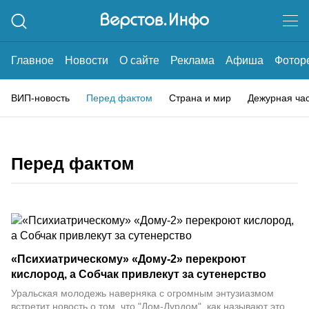
Главное
Новости
О сайте
Реклама
Афиша
Фотор
ВИП-новость
Перед фактом
Страна и мир
Дежурная ча
Перед фактом
«Психиатрическому» «Дому-2» перекроют
кислород, а Собчак привлекут за сутенерство
Уральская молодежь наверняка с огромным энтузиазмом
встретит новость о том, что "Дом-Дурдом", как называют это