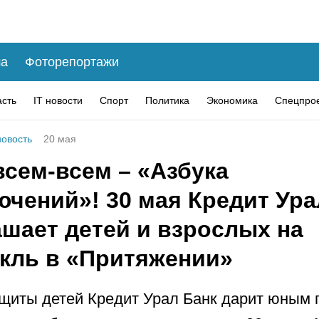
а
Фоторепортажи
асть
IT новости
Спорт
Политика
Экономика
Спецпро
овость
20 мая
всем-всем – «Азбука
ючений»! 30 мая Кредит Ура
ашает детей и взрослых на
акль в «Притяжении»
щиты детей Кредит Урал Банк дарит юным