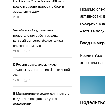
На Южном Урале более 500 пар
решили зарегистрировать брак в
Помимо спект
зеркальную дату
активности:
23:00
пожарной ма
даже загляну
Челябинский суд впервые
приостановил работу завода,
который выпускал фальсификат
Вход на мер
сливочного масла
21:00
1
Кредит Урал 
хорошим нас
В России сократилось число
трудовых мигрантов из Центральной
Азии
19:00
1
В Магнитогорске задержали пьяного
водителя без прав на чужом
Поделить
автомобиле