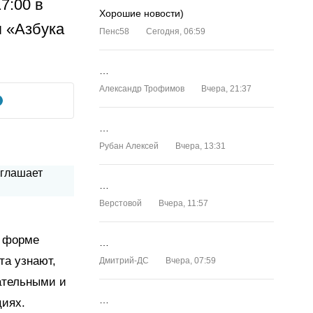
7:00 в
Хорошие новости)
я «Азбука
Пенс58
Сегодня, 06:59
…
Александр Трофимов
Вчера, 21:37
…
Рубан Алексей
Вчера, 13:31
…
Верстовой
Вчера, 11:57
й форме
…
та узнают,
Дмитрий-ДС
Вчера, 07:59
ательными и
…
циях.