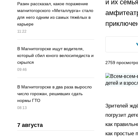
и их семь
Разин рассказал, какое поражение
магнитогорского «Металлурга» стало
амфитеатр
для него одним из самых тяжёлых в
приключен
карьере
11:22
В Магнитогорске ищут водителя,
который сбил юного велосипедиста и
скрылся
2759
просмотр
09:46
В Магнитогорске в два раза выросло
число горожан, решивших сдать
нормы ГТО
Зрителей ждё
08:13
погрузит дет
как правильн
7 августа
как простые 