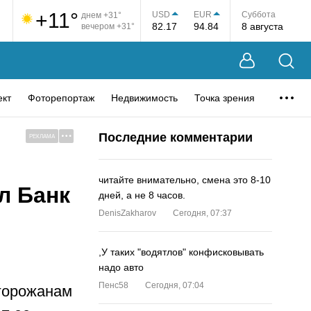
+11°
USD
EUR
Суббота
днем +31°
82.17
94.84
8 августа
вечером +31°
ект
Фоторепортаж
Недвижимость
Точка зрения
Последние комментарии
РЕКЛАМА
читайте внимательно, смена это 8-10
л Банк
дней, а не 8 часов.
DenisZakharov
Сегодня, 07:37
,У таких "водятлов" конфисковывать
надо авто
Пенс58
Сегодня, 07:04
 горожанам