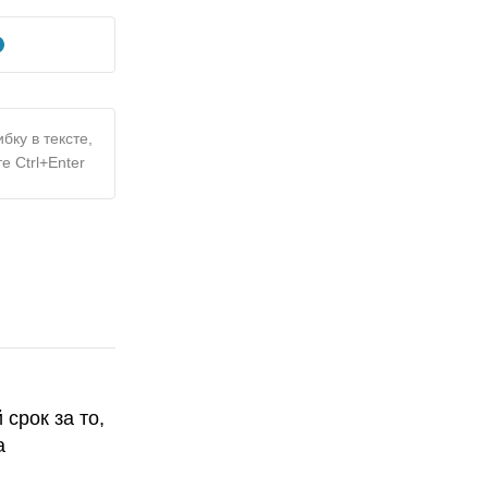
бку в тексте,
е Ctrl+Enter
срок за то,
а