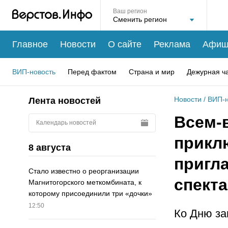
Ваш регион
Главное
Новости
О сайте
Реклама
Афиш
ВИП-новость
Перед фактом
Страна и мир
Дежурная ч
Новости
/
ВИП-н
Лента новостей
Всем-
Календарь новостей
прикл
8 августа
пригл
Стало известно о реорганизации
спект
Магнитогорского меткомбината, к
которому присоединили три «дочки»
12:50
Ко Дню за