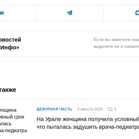
овостей
Если вы заметили оши
выделите ее и нажмит
.Инфо»
также
3
ДЕЖУРНАЯ ЧАСТЬ
4 августа 2026
На Урале женщина получила условный 
что пыталась задушить врача-педиатр