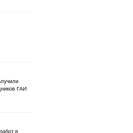
олучили
дников ГАИ
работ в