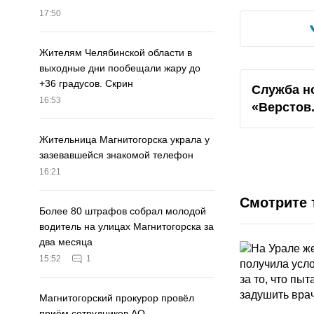
17:50
Жителям Челябинской области в
выходные дни пообещали жару до
+36 градусов. Скрин
Служба н
16:53
«Верстов
Жительница Магнитогорска украла у
зазевавшейся знакомой телефон
16:21
Смотрите 
Более 80 штрафов собрал молодой
водитель на улицах Магнитогорска за
два месяца
15:52
1
Магнитогорский прокурор провёл
приём сотрудников АО