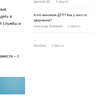
Дмитрий-ДС
6 августа
ные
А кто виновник ДТП? Как у него со
деть в
здоровьем?
й службы и
Александр Трофимов
6 августа
…
MyxoMop
5 августа
вместе – с