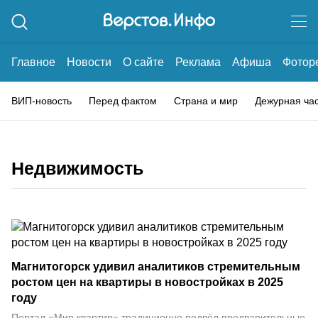
Главное
Новости
О сайте
Реклама
Афиша
Фотор
ВИП-новость
Перед фактом
Страна и мир
Дежурная ча
Недвижимость
Магнитогорск удивил аналитиков стремительным
ростом цен на квартиры в новостройках в 2025
году
Портал «Мир квартир» традиционно подвёл предварительные