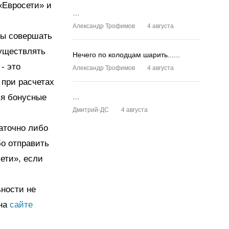
«Евросети» и
…
Александр Трофимов
4 августа
ты совершать
существлять
Нечего по колодцам шарить......
- это
Александр Трофимов
4 августа
 при расчетах
ся бонусные
…
Дмитрий-ДС
4 августа
таточно либо
бо отправить
ети», если
ьности не
 на
сайте