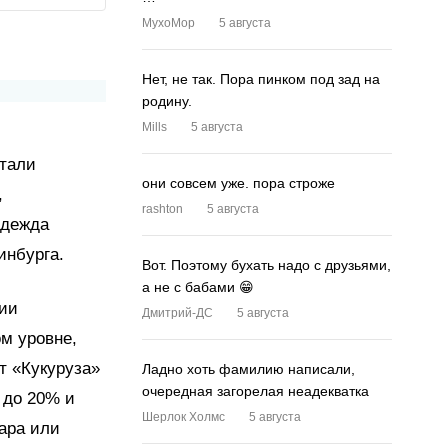
MyxoMop
5 августа
Нет, не так. Пора пинком под зад на
родину.
Mills
5 августа
стали
они совсем уже. пора строже
,
rashton
5 августа
адежда
инбурга.
Вот. Поэтому бухать надо с друзьями,
а не с бабами 😁
нии
Дмитрий-ДС
5 августа
ом уровне,
т «Кукуруза»
Ладно хоть фамилию написали,
очередная загорелая неадекватка
 до 20% и
Шерлок Холмс
5 августа
ара или