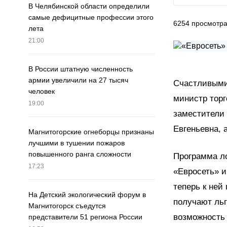
В Челябинской области определили
самые дефицитные профессии этого
6254
просмотр
лета
21:00
В России штатную численность
армии увеличили на 27 тысяч
Счастливыми 
человек
министр тор
19:00
заместители
Евгеньевна, 
Магнитогорские огнеборцы признаны
лучшими в тушении пожаров
повышенного ранга сложности
Программа ло
17:23
«Евросеть» и
теперь к ней
На Детский экологический форум в
получают льг
Магнитогорск съедутся
возможность 
представители 51 региона России