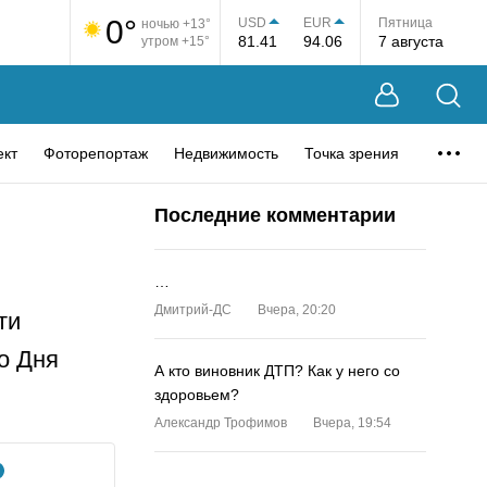
0°
USD
EUR
Пятница
ночью +13°
81.41
94.06
7 августа
утром +15°
ект
Фоторепортаж
Недвижимость
Точка зрения
Последние комментарии
…
Дмитрий-ДС
Вчера, 20:20
ти
о Дня
А кто виновник ДТП? Как у него со
здоровьем?
Александр Трофимов
Вчера, 19:54
…