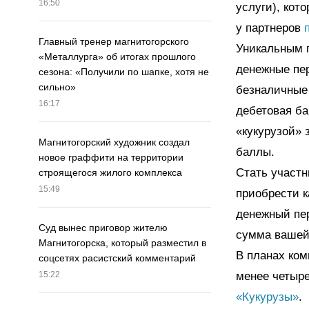
16:50
услуги), кот
у партнеров
Главный тренер магнитогорского
Уникальным 
«Металлурга» об итогах прошлого
денежные пер
сезона: «Получили по шапке, хотя не
сильно»
безналичные 
16:17
дебетовая ба
«кукурузой» 
Магнитогорский художник создал
баллы.
новое граффити на территории
Стать участ
строящегося жилого комплекса
15:49
приобрести к
денежный пер
Суд вынес приговор жителю
сумма вашей 
Магнитогорска, который разместил в
В планах ком
соцсетях расистский комментарий
менее четыре
15:22
«Кукурузы»
.