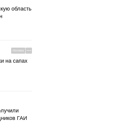
скую область
н
РЕКЛАМА
ки на сапах
олучили
дников ГАИ