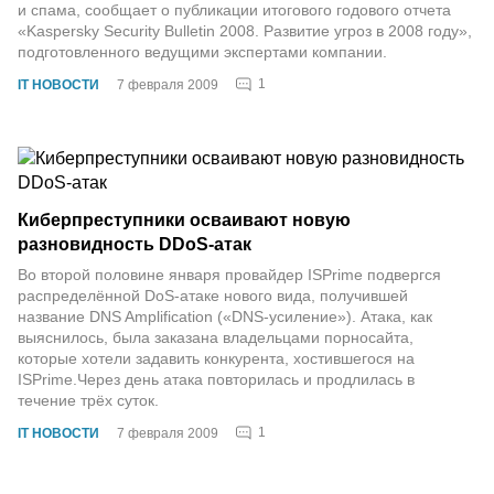
и спама, сообщает о публикации итогового годового отчета
«Kaspersky Security Bulletin 2008. Развитие угроз в 2008 году»,
подготовленного ведущими экспертами компании.
1
IT НОВОСТИ
7 февраля 2009
Киберпреступники осваивают новую
разновидность DDoS-атак
Во второй половине января провайдер ISPrime подвергся
распределённой DoS-атаке нового вида, получившей
название DNS Amplification («DNS-усиление»). Атака, как
выяснилось, была заказана владельцами порносайта,
которые хотели задавить конкурента, хостившегося на
ISPrime.Через день атака повторилась и продлилась в
течение трёх суток.
1
IT НОВОСТИ
7 февраля 2009